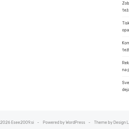
Zob
tež
Tis
opa
Kom
tež
Rek
na 
Sve
dej
2026 Esee2009.si
Powered by WordPress
Theme by Design 