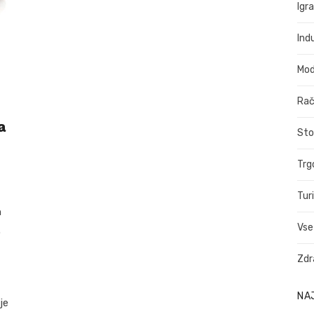
Igr
Indu
Mo
Rač
a
Sto
Trg
Tur
n
Vse
.
Zdr
NA
je