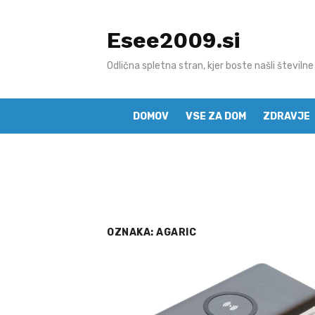
Skip
to
Esee2009.si
content
Odlična spletna stran, kjer boste našli številne
DOMOV
VSE ZA DOM
ZDRAVJE
OZNAKA:
AGARIC