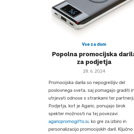
Vse za dom
Popolna promocijska daril
za podjetja
Posted
28. 6. 2024
on
Promocijska darila so nepogrešljiv del
poslovnega sveta, saj pomagajo graditi i
utrjevati odnose s strankami ter partnerji
Podjetja, kot je Agaric, ponujajo širok
spekter možnosti na tej povezavi
agaricpromogifts.si
, ko gre za izbiro in
personalizacijo promocijskih daril. Ključno 