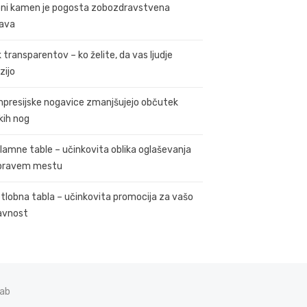
ni kamen je pogosta zobozdravstvena
ava
k transparentov – ko želite, da vas ljudje
zijo
presijske nogavice zmanjšujejo občutek
kih nog
lamne table – učinkovita oblika oglaševanja
pravem mestu
tlobna tabla – učinkovita promocija za vašo
avnost
Lab