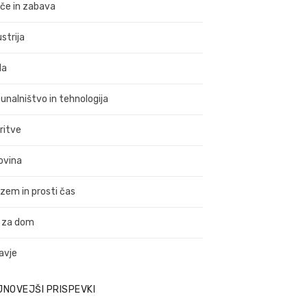
ače in zabava
strija
da
unalništvo in tehnologija
ritve
ovina
izem in prosti čas
 za dom
avje
JNOVEJŠI PRISPEVKI