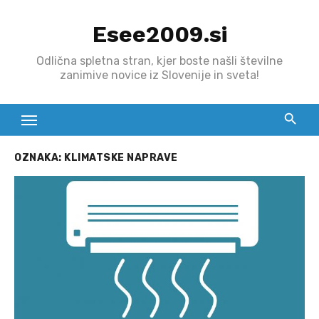
Skip
Esee2009.si
to
content
Odlična spletna stran, kjer boste našli številne
zanimive novice iz Slovenije in sveta!
OZNAKA:
KLIMATSKE NAPRAVE