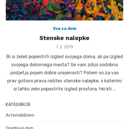
Vse za dom
Stenske nalepke
Posted
7. 2. 2019
on
Bi si želeli popestriti izgled svojega doma, ali pa izgled
svojega delovnega mesta? Se vam zdijo sodobna
podjetja pojem dobre urejenosti? Potem so za vas
prav gotovo prava rešitev stenske nalepke, s katerimi
si lahko zelo popestrite izgled prostora, hkrati …
KATEGORIJE
Avtomobilizem
Gradnja in dom