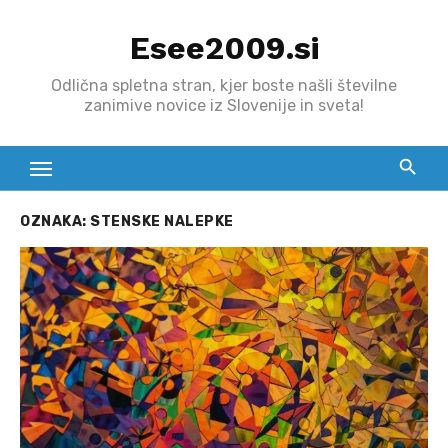
Skip
Esee2009.si
to
content
Odlična spletna stran, kjer boste našli številne
zanimive novice iz Slovenije in sveta!
OZNAKA:
STENSKE NALEPKE