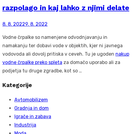
razpolago in kaj lahko z njimi delate
Posted
8. 8. 2022
9. 8. 2022
on
Vodne črpalke so namenjene odvodnjavanju in
namakanju ter dobavi vode v objektih, kjer ni javnega
vodovoda ali dovolj pritiska v ceveh. Tu je ugoden
nakup
vodne črpalke preko spleta
za domačo uporabo ali za
podjetja tu druge zgradbe, kot so …
Kategorije
Avtomobilizem
Gradnja in dom
Igrače in zabava
Industrija
Moda