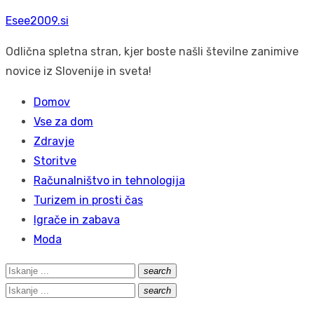
Skip
Esee2009.si
to
Odlična spletna stran, kjer boste našli številne zanimive
content
novice iz Slovenije in sveta!
Domov
Vse za dom
Zdravje
Storitve
Računalništvo in tehnologija
Turizem in prosti čas
Igrače in zabava
Moda
Search
search
Išči
for:
Search
search
Išči
for: