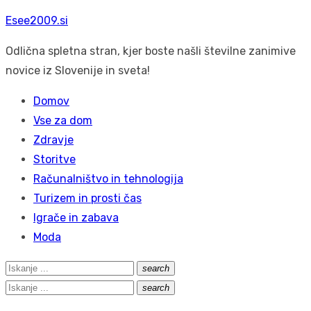
Skip
Esee2009.si
to
Odlična spletna stran, kjer boste našli številne zanimive
content
novice iz Slovenije in sveta!
Domov
Vse za dom
Zdravje
Storitve
Računalništvo in tehnologija
Turizem in prosti čas
Igrače in zabava
Moda
Search
search
Išči
for:
Search
search
Išči
for: