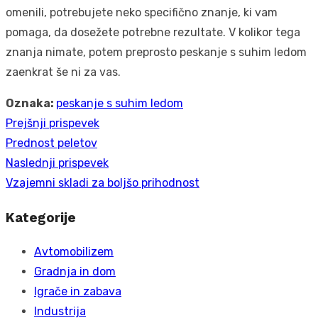
omenili, potrebujete neko specifično znanje, ki vam
pomaga, da dosežete potrebne rezultate. V kolikor tega
znanja nimate, potem preprosto peskanje s suhim ledom
zaenkrat še ni za vas.
Oznaka:
peskanje s suhim ledom
Prejšnji prispevek
Navigacija
Prejšnji
Prednost peletov
prispevka
prispevek:
Naslednji prispevek
Naslednji
Vzajemni skladi za boljšo prihodnost
prispevek:
Kategorije
Avtomobilizem
Gradnja in dom
Igrače in zabava
Industrija