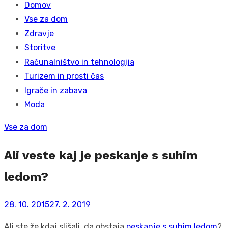
Domov
Vse za dom
Zdravje
Storitve
Računalništvo in tehnologija
Turizem in prosti čas
Igrače in zabava
Moda
Vse za dom
Ali veste kaj je peskanje s suhim
ledom?
Posted
28. 10. 2015
27. 2. 2019
on
Ali ste že kdaj slišali, da obstaja
peskanje s suhim ledom
?