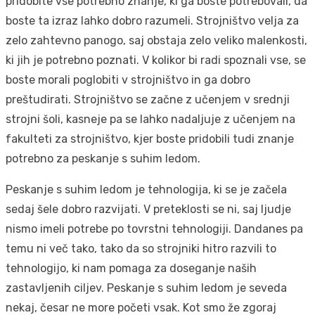
pridobite vse potrebno znanje, ki ga boste potrebovali, da
boste ta izraz lahko dobro razumeli. Strojništvo velja za
zelo zahtevno panogo, saj obstaja zelo veliko malenkosti,
ki jih je potrebno poznati. V kolikor bi radi spoznali vse, se
boste morali poglobiti v strojništvo in ga dobro
preštudirati. Strojništvo se začne z učenjem v srednji
strojni šoli, kasneje pa se lahko nadaljuje z učenjem na
fakulteti za strojništvo, kjer boste pridobili tudi znanje
potrebno za peskanje s suhim ledom.
Peskanje s suhim ledom je tehnologija, ki se je začela
sedaj šele dobro razvijati. V preteklosti se ni, saj ljudje
nismo imeli potrebe po tovrstni tehnologiji. Dandanes pa
temu ni več tako, tako da so strojniki hitro razvili to
tehnologijo, ki nam pomaga za doseganje naših
zastavljenih ciljev. Peskanje s suhim ledom je seveda
nekaj, česar ne more početi vsak. Kot smo že zgoraj