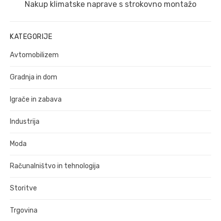
Naslednji
Nakup klimatske naprave s strokovno montažo
prispevek:
KATEGORIJE
Avtomobilizem
Gradnja in dom
Igrače in zabava
Industrija
Moda
Računalništvo in tehnologija
Storitve
Trgovina