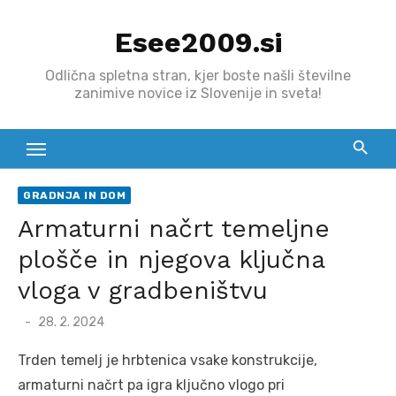
Skip
Esee2009.si
to
content
Odlična spletna stran, kjer boste našli številne
zanimive novice iz Slovenije in sveta!
GRADNJA IN DOM
Armaturni načrt temeljne
plošče in njegova ključna
vloga v gradbeništvu
Posted
28. 2. 2024
on
Trden temelj je hrbtenica vsake konstrukcije,
armaturni načrt pa igra ključno vlogo pri