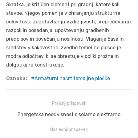
Skratka, je kritičen element pri gradnji katere koli
stavbe. Njegov pomen je v ohranjanju strukturne
celovitosti, zagotavljanju vzdržljivosti, preprečevanju
razpok in posedanja, upoštevanju gradbenih
predpisov in povečanju nosilnosti. Vlaganje časa in
sredstev v kakovostno izvedbo temeljne plošče je
modra odločitev, ki se obrestuje v obliki prožne in
dolgotrajne konstrukcije.
Oznaka:
Armaturni načrt temeljne plošče
Navigacija
Prejšnji prispevek
prispevka
Prejšnji
Energetska neodvisnost s solarno elektrarno
prispevek:
Naslednji prispevek