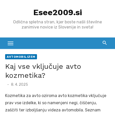
Skip
Esee2009.si
to
content
Odlična spletna stran, kjer boste našli številne
zanimive novice iz Slovenije in sveta!
AVTOMOBILIZEM
Kaj vse vključuje avto
kozmetika?
Posted
8. 4. 2025
on
Kozmetika za avto oziroma avto kozmetika vključuje
prav vse izdelke, ki so namenjeni negi, čiščenju,
zaščiti ter izboljšanju videza avtomobila. Seznam