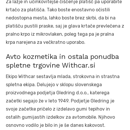
Za lažje in učinkovitejše čiščenje platišč pa uporabite
krtačo za platišča. Tako boste enostavno očistili
nedostopna mesta, lahko boste brez skrbi, da bi na
platišču pustili praske, saj je glava krtače prevlečena z
pralno krpo iz mikrovlaken, poleg tega pa je pralna
krpa narejena za večkratno uporabo.
Avto kozmetika in ostala ponudba
spletne trgovine Withcar.si
Ekipo Withcar sestavlja mlada, strokovna in strastna
spletna ekipa. Delujejo v sklopu slovenskega
proizvodnega podjetja Gledring d.o.o., katerega
začetki segajo že v leto 1949. Podjetje Gledring je
svoje začetke pričelo z izdelavo gumi tepihov in
ostalih gumijastih izdelkov za avtomobile. Njihovo
osnovno vodilo je bilo in je še danes kakovost.