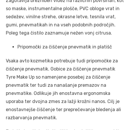
Zagotavlja brezhiben videz na različnih površinah, kot
so maske, instrumentalne plošče, PVC obloge vrat in
sedežev, vinilne strehe, okrasne letve, tesnila vrat,
gumi, pnevmatikah in na vseh podobnih področjih.
Poleg tega čistilo zaznamuje nežen vonj citrusa.
Pripomočki za čiščenje pnevmatik in platišč
Vsaka avto kozmetika potrebuje tudi pripomočke za
čiščenje pnevmatik. Gobice za čiščenje pnevmatik
Tyre Make Up so namenjene posebej za čiščenje
pnevmatik ter tudi za nanašanje premazov na
pnevmatike. Odlikuje jih enostavna ergonomska
uporaba ter dvojna zmes za lažji krožni nanos. Cilj je
enostavnejše čiščenje ter preprečevanje bledenja ali
razbarvanja pnevmatik.