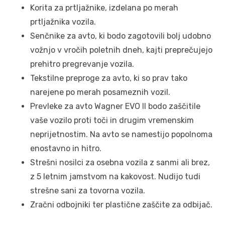
Korita za prtljažnike, izdelana po merah
prtljažnika vozila.
Senčnike za avto, ki bodo zagotovili bolj udobno
vožnjo v vročih poletnih dneh, kajti preprečujejo
prehitro pregrevanje vozila.
Tekstilne preproge za avto, ki so prav tako
narejene po merah posameznih vozil.
Prevleke za avto Wagner EVO II bodo zaščitile
vaše vozilo proti toči in drugim vremenskim
neprijetnostim. Na avto se namestijo popolnoma
enostavno in hitro.
Strešni nosilci za osebna vozila z sanmi ali brez,
z 5 letnim jamstvom na kakovost. Nudijo tudi
strešne sani za tovorna vozila.
Zračni odbojniki ter plastične zaščite za odbijač.