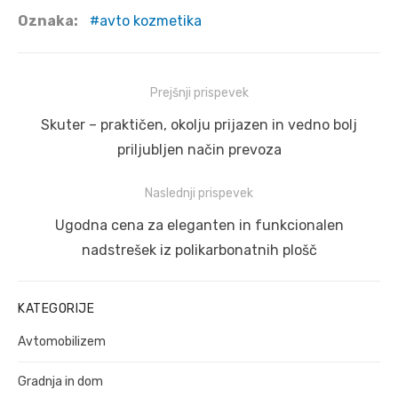
Oznaka:
avto kozmetika
Navigacija
Prejšnji prispevek
prispevka
Prejšnji
Skuter – praktičen, okolju prijazen in vedno bolj
prispevek:
priljubljen način prevoza
Naslednji prispevek
Naslednji
Ugodna cena za eleganten in funkcionalen
prispevek:
nadstrešek iz polikarbonatnih plošč
KATEGORIJE
Avtomobilizem
Gradnja in dom