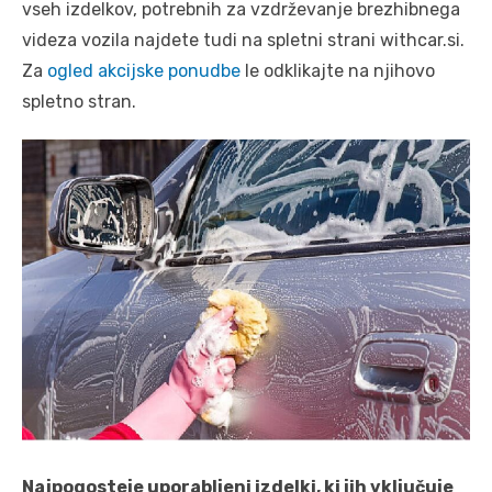
vseh izdelkov, potrebnih za vzdrževanje brezhibnega
videza vozila najdete tudi na spletni strani withcar.si.
Za
ogled akcijske ponudbe
le odklikajte na njihovo
spletno stran.
Najpogosteje uporabljeni izdelki, ki jih vključuje