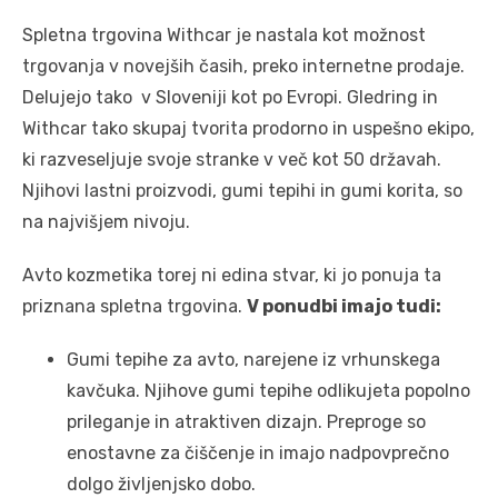
Spletna trgovina Withcar je nastala kot možnost
trgovanja v novejših časih, preko internetne prodaje.
Delujejo tako v Sloveniji kot po Evropi. Gledring in
Withcar tako skupaj tvorita prodorno in uspešno ekipo,
ki razveseljuje svoje stranke v več kot 50 državah.
Njihovi lastni proizvodi, gumi tepihi in gumi korita, so
na najvišjem nivoju.
Avto kozmetika torej ni edina stvar, ki jo ponuja ta
priznana spletna trgovina.
V ponudbi imajo tudi:
Gumi tepihe za avto, narejene iz vrhunskega
kavčuka. Njihove gumi tepihe odlikujeta popolno
prileganje in atraktiven dizajn. Preproge so
enostavne za čiščenje in imajo nadpovprečno
dolgo življenjsko dobo.