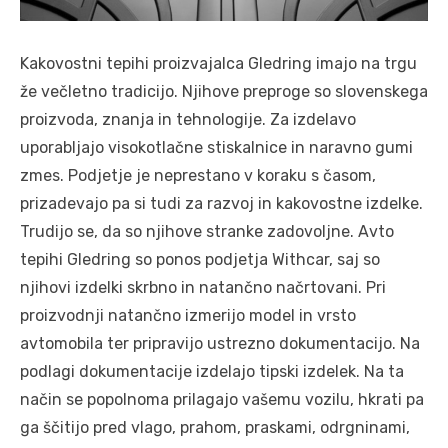
Kakovostni tepihi proizvajalca Gledring imajo na trgu
že večletno tradicijo. Njihove preproge so slovenskega
proizvoda, znanja in tehnologije. Za izdelavo
uporabljajo visokotlačne stiskalnice in naravno gumi
zmes. Podjetje je neprestano v koraku s časom,
prizadevajo pa si tudi za razvoj in kakovostne izdelke.
Trudijo se, da so njihove stranke zadovoljne. Avto
tepihi Gledring so ponos podjetja Withcar, saj so
njihovi izdelki skrbno in natančno načrtovani. Pri
proizvodnji natančno izmerijo model in vrsto
avtomobila ter pripravijo ustrezno dokumentacijo. Na
podlagi dokumentacije izdelajo tipski izdelek. Na ta
način se popolnoma prilagajo vašemu vozilu, hkrati pa
ga ščitijo pred vlago, prahom, praskami, odrgninami,