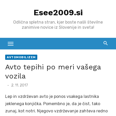
Skip
Esee2009.si
to
content
Odlična spletna stran, kjer boste našli številne
zanimive novice iz Slovenije in sveta!
AVTOMOBILIZEM
Avto tepihi po meri vašega
vozila
Posted
2. 11. 2017
on
Lep in vzdrževan avto je ponos vsakega lastnika
jeklenega konjička. Pomembno je, da je čist, tako
zunaj, kot notri. Njegovo vzdrževanje zahteva redno