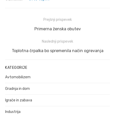
Navigacija
Prejšnji prispevek
prispevka
Prejšnji
Primerna ženska obutev
prispevek:
Naslednji prispevek
Naslednji
Toplotna črpalka bo spremenila način ogrevanja
prispevek:
KATEGORIJE
Avtomobilizem
Gradnja in dom
Igrače in zabava
Industrija