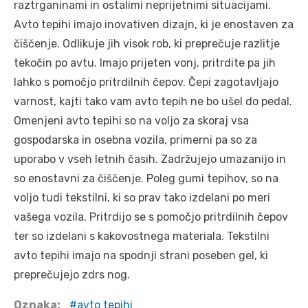
raztrganinami in ostalimi neprijetnimi situacijami.
Avto tepihi imajo inovativen dizajn, ki je enostaven za
čiščenje. Odlikuje jih visok rob, ki preprečuje razlitje
tekočin po avtu. Imajo prijeten vonj, pritrdite pa jih
lahko s pomočjo pritrdilnih čepov. Čepi zagotavljajo
varnost, kajti tako vam avto tepih ne bo ušel do pedal.
Omenjeni avto tepihi so na voljo za skoraj vsa
gospodarska in osebna vozila, primerni pa so za
uporabo v vseh letnih časih. Zadržujejo umazanijo in
so enostavni za čiščenje. Poleg gumi tepihov, so na
voljo tudi tekstilni, ki so prav tako izdelani po meri
vašega vozila. Pritrdijo se s pomočjo pritrdilnih čepov
ter so izdelani s kakovostnega materiala. Tekstilni
avto tepihi imajo na spodnji strani poseben gel, ki
preprečujejo zdrs nog.
Oznaka:
avto tepihi