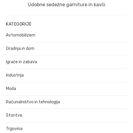
Naslednji
Udobne sedežne garniture in kavči
prispevek:
KATEGORIJE
Avtomobilizem
Gradnja in dom
Igrače in zabava
Industrija
Moda
Računalništvo in tehnologija
Storitve
Trgovina