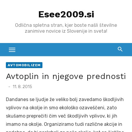
Skip
Esee2009.si
to
content
Odlična spletna stran, kjer boste našli številne
zanimive novice iz Slovenije in sveta!
AVTOMOBILIZEM
Avtoplin in njegove prednosti
Posted
11. 8. 2015
on
Dandanes se ljudje že veliko bolj zavedamo škodljivih
vplivov na okolje in smo ekološko ozaveščeni, zato
skušamo preprečiti čim več škodljivih vplivov, ki jih
imamo na okolje. Organiziramo tudi različne akcije in