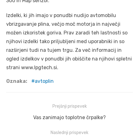
300 in Map senzor.
Izdelki, ki jih imajo v ponudbi nudijo avtomobilu
vbrizgavanje plina, večjo moč motorja in največji
možen izkoristek goriva. Prav zaradi teh lastnosti so
njihovi izdelki tako priljubljeni med uporabniki in so
razširjeni tudi na tujem trgu. Za več informacij in
ogled izdelkov v ponudbi jih obiščite na njihovi spletni
strani www.lpgtech.si.
Oznaka:
avtoplin
Navigacija
Prejšnji prispevek
prispevka
Prejšnji
Vas zanimajo toplotne črpalke?
prispevek:
Naslednji prispevek