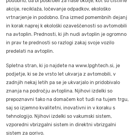
podobno, da bi poskrbeli za naše okolje, kot so čistilne
akcije, reciklaža, ločevanje odpadkov, ekološko
vrtnarjenje in podobno. Ena izmed pomembnih dejanj
in korak naprej k ekološki ozaveščenosti so avtomobili
na avtoplin. Prednosti, ki jih nudi avtoplin je ogromno
in prav te prednosti so razlogi zakaj svoje vozilo
predelati na avtoplin.
Spletna stran, ki jo najdete na www.lpghtech.si, je
podjetje, ki se že vrsto let ukvarja z avtomobili, v
zadnjih nekaj letih pa se je ukvarjalo in pridobivalo
znanja na področju avtoplina. Njihovi izdelki so
prepoznavni tako na domačem kot tudi na tujem trgu,
saj so izjemno kvalitetni, inovativni in v koraku s
tehnologijo. Njihovi izdelki so vakumski sistem,
vzporedni vbrizgalni sistem in direktni vbrizgalni
sistem za gorivo.