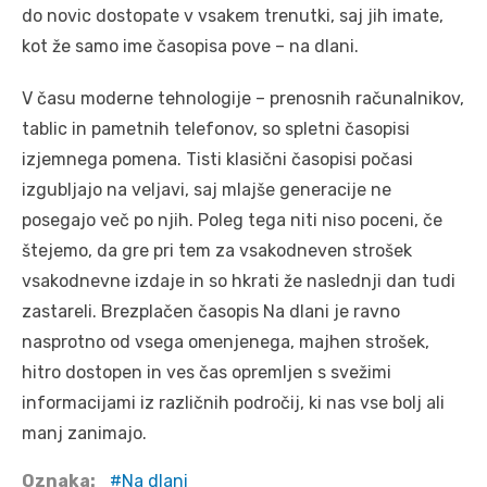
do novic dostopate v vsakem trenutki, saj jih imate,
kot že samo ime časopisa pove – na dlani.
V času moderne tehnologije – prenosnih računalnikov,
tablic in pametnih telefonov, so spletni časopisi
izjemnega pomena. Tisti klasični časopisi počasi
izgubljajo na veljavi, saj mlajše generacije ne
posegajo več po njih. Poleg tega niti niso poceni, če
štejemo, da gre pri tem za vsakodneven strošek
vsakodnevne izdaje in so hkrati že naslednji dan tudi
zastareli. Brezplačen časopis Na dlani je ravno
nasprotno od vsega omenjenega, majhen strošek,
hitro dostopen in ves čas opremljen s svežimi
informacijami iz različnih področij, ki nas vse bolj ali
manj zanimajo.
Oznaka:
Na dlani