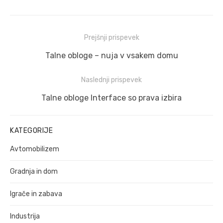
Navigacija
Prejšnji prispevek
prispevka
Prejšnji
Talne obloge – nuja v vsakem domu
prispevek:
Naslednji prispevek
Naslednji
Talne obloge Interface so prava izbira
prispevek:
KATEGORIJE
Avtomobilizem
Gradnja in dom
Igrače in zabava
Industrija