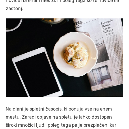
novice na enem mestu. In poleg tega so te novice še
zastonj.
Na dlani je spletni časopis, ki ponuja vse na enem
mestu. Zaradi objave na spletu je lahko dostopen
široki množici ljudi, poleg tega pa je brezplačen, kar