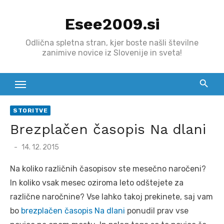
Skip
Esee2009.si
to
content
Odlična spletna stran, kjer boste našli številne
zanimive novice iz Slovenije in sveta!
STORITVE
Brezplačen časopis Na dlani
Posted
14. 12. 2015
on
Na koliko različnih časopisov ste mesečno naročeni?
In koliko vsak mesec oziroma leto odštejete za
različne naročnine? Vse lahko takoj prekinete, saj vam
bo
brezplačen časopis Na dlani
ponudil prav vse