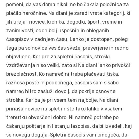
pomeni, da vas doma nikoli ne bo čakala položnica za
plačilo naročnine. Na dlani je zaradi vrste kategorij, ki
jih ureja- novice, kronika, dogodki, šport, vreme in
zanimivosti, eden bolj uspešnih in obleganih
časopisov v zadnjem času. Lahko je dostopen, poleg
tega pa so novice ves čas sveže, preverjene in redno
objavljene. Ker gre za spletni časopis, stroški
vzdrževanja niso veliki, zato si Na dlani lahko privošči
brezplačnost. Ko namreč ni treba plačevati tiska,
raznosa pošte in podobnega, časopis sam s sabo
namreč hitro zasluži dovolj, da pokrije osnovne
stroške. Kar pa je pri vsem tem najbolje, Na dlani
prinaša novice na splet in ste tako lahko v vsakem
trenutku obveščeni dobro. Ni namreč potrebe po
čakanju poštarja in listanju lasopisa, da bi izvedeli, kaj
se novega dogaja. Spletni časopis vam omogoča, da