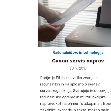
Računalništvo in tehnologija
Canon servis naprav
Posted
30. 9. 2017
on
Podjetje Fiteh ima veliko znanja o
računalnikih in na splošno o sestavi
serverskega okolja. Svetujejo in dobavljaj
računalniško opremo in multifunkcijske
naprave, kot na primer fotokopirne stroje
tiskalnike, skenerje in fakse, možen pa je