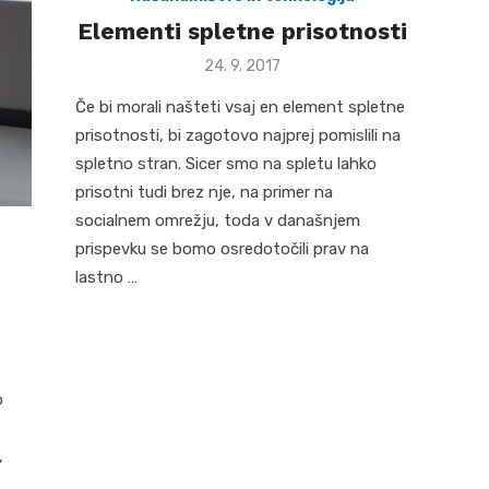
Elementi spletne prisotnosti
Posted
24. 9. 2017
on
Če bi morali našteti vsaj en element spletne
prisotnosti, bi zagotovo najprej pomislili na
spletno stran. Sicer smo na spletu lahko
prisotni tudi brez nje, na primer na
socialnem omrežju, toda v današnjem
prispevku se bomo osredotočili prav na
lastno …
o
,