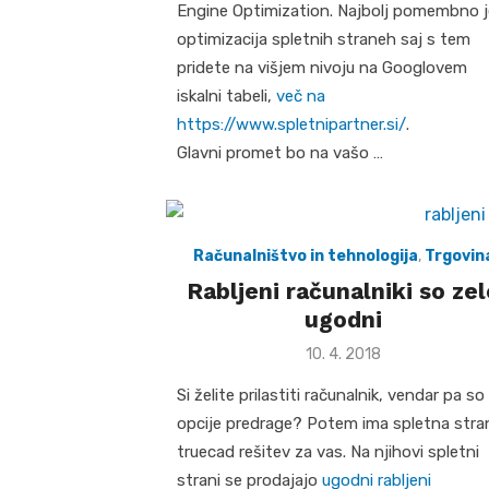
Engine Optimization. Najbolj pomembno j
optimizacija spletnih straneh saj s tem
pridete na višjem nivoju na Googlovem
iskalni tabeli,
več na
https://www.spletnipartner.si/
.
Glavni promet bo na vašo …
Računalništvo in tehnologija
,
Trgovin
Rabljeni računalniki so zel
ugodni
Posted
10. 4. 2018
on
Si želite prilastiti računalnik, vendar pa so
opcije predrage? Potem ima spletna stra
truecad rešitev za vas. Na njihovi spletni
strani se prodajajo
ugodni rabljeni