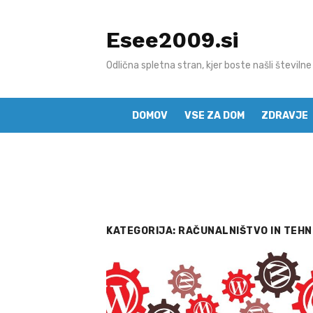
Skip
to
Esee2009.si
content
Odlična spletna stran, kjer boste našli številne
DOMOV
VSE ZA DOM
ZDRAVJE
KATEGORIJA:
RAČUNALNIŠTVO IN TEHN