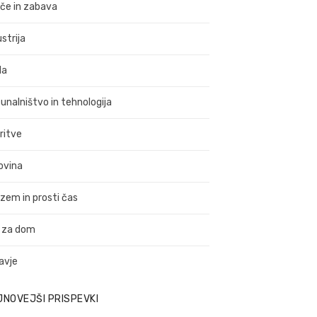
ače in zabava
strija
da
unalništvo in tehnologija
ritve
ovina
izem in prosti čas
 za dom
avje
JNOVEJŠI PRISPEVKI