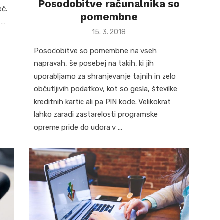
Posodobitve računalnika so
eč.
pomembne
 …
Posted
15. 3. 2018
on
Posodobitve so pomembne na vseh
napravah, še posebej na takih, ki jih
uporabljamo za shranjevanje tajnih in zelo
občutljivih podatkov, kot so gesla, številke
kreditnih kartic ali pa PIN kode. Velikokrat
lahko zaradi zastarelosti programske
opreme pride do udora v …