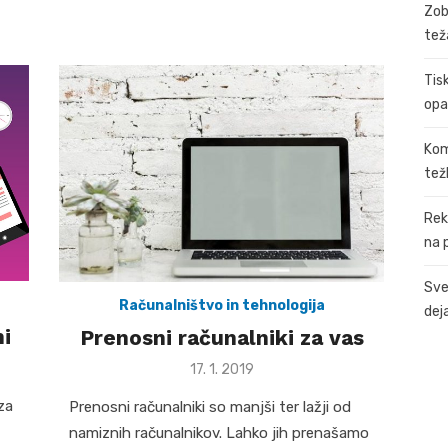
Zob
tež
Tis
opa
Kom
tež
Rek
na 
Sve
Računalništvo in tehnologija
dej
ni
Prenosni računalniki za vas
Posted
17. 1. 2019
on
za
Prenosni računalniki so manjši ter lažji od
namiznih računalnikov. Lahko jih prenašamo