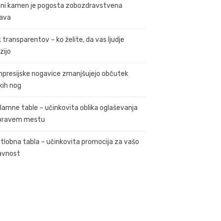
ni kamen je pogosta zobozdravstvena
ava
k transparentov – ko želite, da vas ljudje
zijo
presijske nogavice zmanjšujejo občutek
kih nog
lamne table – učinkovita oblika oglaševanja
pravem mestu
tlobna tabla – učinkovita promocija za vašo
avnost