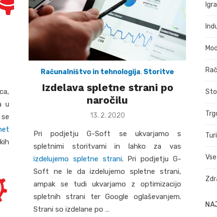
Igr
Indu
Mo
Rač
Računalništvo in tehnologija
,
Storitve
Izdelava spletne strani po
ca,
Sto
naročilu
a u
Trg
Posted
13. 2. 2020
 se
on
net
Pri podjetju G-Soft se ukvarjamo s
Tur
kih
spletnimi storitvami in lahko za vas
Vse
izdelujemo spletne strani
. Pri podjetju G-
Soft ne le da izdelujemo spletne strani,
Zdr
ampak se tudi ukvarjamo z optimizacijo
spletnih strani ter Google oglaševanjem.
NA
Strani so izdelane po …