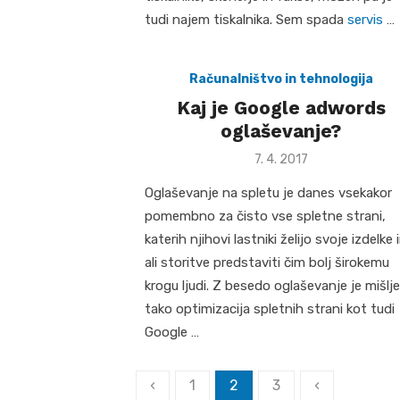
tudi najem tiskalnika. Sem spada
servis
…
Računalništvo in tehnologija
Kaj je Google adwords
oglaševanje?
Posted
7. 4. 2017
on
Oglaševanje na spletu je danes vsekakor
pomembno za čisto vse spletne strani,
katerih njihovi lastniki želijo svoje izdelke 
ali storitve predstaviti čim bolj širokemu
krogu ljudi. Z besedo oglaševanje je mišlj
tako optimizacija spletnih strani kot tudi
Google …
Številčenje
‹
1
2
3
‹