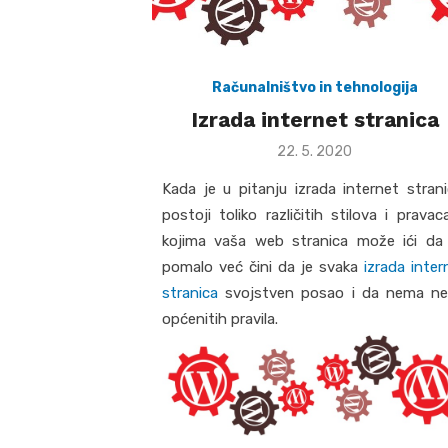
Računalništvo in tehnologija
Izrada internet stranica
Posted
22. 5. 2020
on
Kada je u pitanju izrada internet strani
postoji toliko različitih stilova i pravac
kojima vaša web stranica može ići da
pomalo već čini da je svaka
izrada inter
stranica
svojstven posao i da nema ne
općenitih pravila.