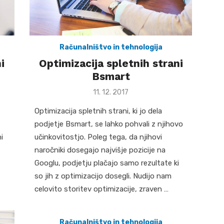
Računalništvo in tehnologija
i
Optimizacija spletnih strani
Bsmart
Posted
11. 12. 2017
on
Optimizacija spletnih strani, ki jo dela
podjetje Bsmart, se lahko pohvali z njihovo
i
učinkovitostjo. Poleg tega, da njihovi
naročniki dosegajo najvišje pozicije na
Googlu, podjetju plačajo samo rezultate ki
so jih z optimizacijo dosegli. Nudijo nam
celovito storitev optimizacije, zraven …
Računalništvo in tehnologija