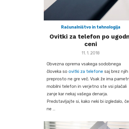
Računalništvo in tehnologija
Ovitki za telefon po ugodn
ceni
Posted
11. 1. 2018
on
Obvezna oprema vsakega sodobnega
človeka so
ovitki za telefone
saj brez njih
preprosto ne gre več. Vsak že ima pametn
mobilni telefon in verjetno ste vsi plačali
zanje kar nekaj vašega denarja.
Predstavljajte si, kako neki bi izgledalo, če
ne …