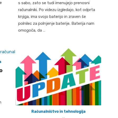
e
s sabo, zato se tudi imenujejo prenosni
računalniki. Po videzu izgledajo, kot odprta
knjiga, ima svojo baterijo in zraven še
polnilec za polnjenje baterije. Baterija nam
omogoča, da …
a
o
n
Računalništvo in tehnologija