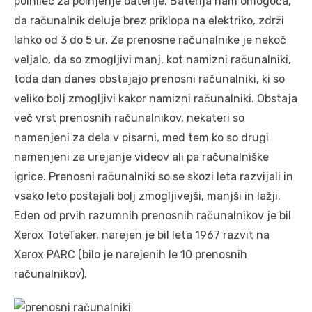
polnilec za polnjenje baterije. Baterija nam omogoča,
da računalnik deluje brez priklopa na elektriko, zdrži
lahko od 3 do 5 ur. Za prenosne računalnike je nekoč
veljalo, da so zmogljivi manj, kot namizni računalniki,
toda dan danes obstajajo prenosni računalniki, ki so
veliko bolj zmogljivi kakor namizni računalniki. Obstaja
več vrst prenosnih računalnikov, nekateri so
namenjeni za dela v pisarni, med tem ko so drugi
namenjeni za urejanje videov ali pa računalniške
igrice. Prenosni računalniki so se skozi leta razvijali in
vsako leto postajali bolj zmogljivejši, manjši in lažji.
Eden od prvih razumnih prenosnih računalnikov je bil
Xerox ToteTaker, narejen je bil leta 1967 razvit na
Xerox PARC (bilo je narejenih le 10 prenosnih
računalnikov).