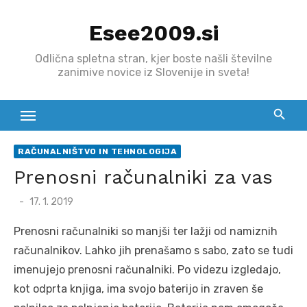
Skip
Esee2009.si
to
content
Odlična spletna stran, kjer boste našli številne
zanimive novice iz Slovenije in sveta!
RAČUNALNIŠTVO IN TEHNOLOGIJA
Prenosni računalniki za vas
Posted
17. 1. 2019
on
Prenosni računalniki so manjši ter lažji od namiznih
računalnikov. Lahko jih prenašamo s sabo, zato se tudi
imenujejo prenosni računalniki. Po videzu izgledajo,
kot odprta knjiga, ima svojo baterijo in zraven še