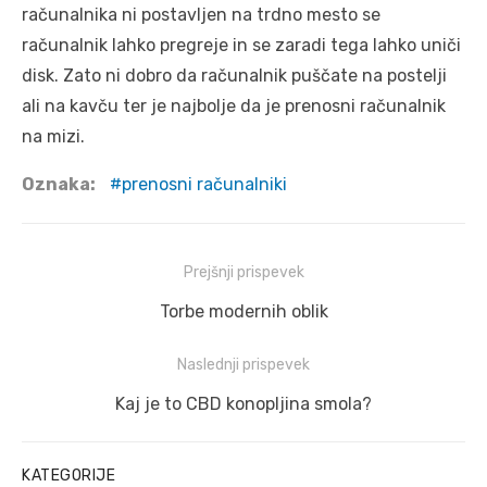
računalnika ni postavljen na trdno mesto se
računalnik lahko pregreje in se zaradi tega lahko uniči
disk. Zato ni dobro da računalnik puščate na postelji
ali na kavču ter je najbolje da je prenosni računalnik
na mizi.
Oznaka:
prenosni računalniki
Navigacija
Prejšnji prispevek
prispevka
Prejšnji
Torbe modernih oblik
prispevek:
Naslednji prispevek
Naslednji
Kaj je to CBD konopljina smola?
prispevek:
KATEGORIJE