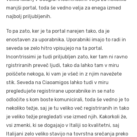
manjši portal, toda še vedno velja za enega izmed
najbolj priljubljenih.
To pa zato, ker je ta portal narejen tako, da je
enostaven za uporabnika. Uporabniki imajo to radi in
seveda se zelo hitro vpisujejo na ta portal.
Incontrissimi je tudi priljubljen zato, ker tam ni ravno
rgistriranih preveč ljudi, tako da lahko tam v miru
poiščete nekoga, ki vam je všeč in z njim navežete
stik. Seveda na Ciaoamigos lahko tudi v miru
pregledujete registrirane uporabnike in se nato
odločite s kom boste komunicirali, toda še vedno je to
nekoliko težje, saj je tu veliko več registriranih in tako
je veliko težje pregledati vse izmed njih. Kakorkoli že,
vsi zmenki, ki se dogajajo v Italiji so kvalitetni, saj
Italijani zelo veliko stavijo na tovrstna srečanja preko