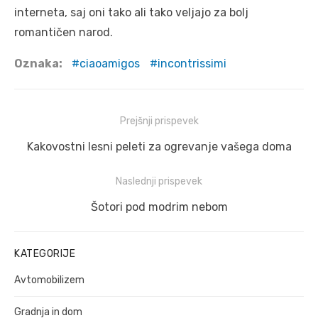
interneta, saj oni tako ali tako veljajo za bolj
romantičen narod.
Oznaka:
ciaoamigos
incontrissimi
Navigacija
Prejšnji prispevek
prispevka
Prejšnji
Kakovostni lesni peleti za ogrevanje vašega doma
prispevek:
Naslednji prispevek
Naslednji
Šotori pod modrim nebom
prispevek:
KATEGORIJE
Avtomobilizem
Gradnja in dom