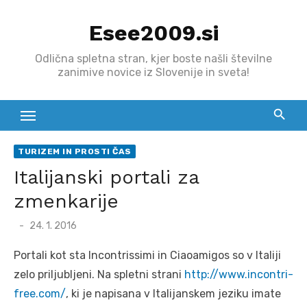
Skip
Esee2009.si
to
content
Odlična spletna stran, kjer boste našli številne
zanimive novice iz Slovenije in sveta!
TURIZEM IN PROSTI ČAS
Italijanski portali za
zmenkarije
Posted
24. 1. 2016
on
Portali kot sta Incontrissimi in Ciaoamigos so v Italiji
zelo priljubljeni. Na spletni strani
http://www.incontri-
free.com/
, ki je napisana v Italijanskem jeziku imate