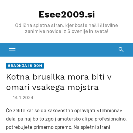
Skip
Esee2009.si
to
content
Odlična spletna stran, kjer boste našli številne
zanimive novice iz Slovenije in sveta!
GRADNJA IN DOM
Kotna brusilka mora biti v
omari vsakega mojstra
Posted
13. 1. 2024
on
Če želite kar se da kakovostno opravljati »tehnična«
dela, pa naj bo to zgolj amatersko ali pa profesionalno,
potrebujete primerno opremo. Na spletni strani