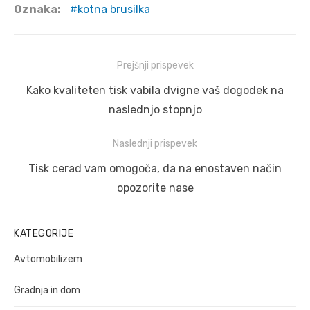
Oznaka:
kotna brusilka
Navigacija
Prejšnji prispevek
prispevka
Prejšnji
Kako kvaliteten tisk vabila dvigne vaš dogodek na
prispevek:
naslednjo stopnjo
Naslednji prispevek
Naslednji
Tisk cerad vam omogoča, da na enostaven način
prispevek:
opozorite nase
KATEGORIJE
Avtomobilizem
Gradnja in dom