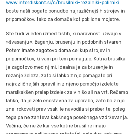
www.interdiskont.si/c/brusilniki-rezalniki-polirniki
boste našli bogato ponudbo najrazličnejših strojev in
pripomočkov, tako za domače kot poklicne mojstre.
Ste tudi vi eden izmed tistih, ki naravnost uživajo v
»švasanju«, žaganju, brusenju in podobnih stvareh.
Potem imate zagotovo doma cel kup strojev in
pripomočkov, ki vam pri tem pomagajo. Kotna brusilka
je zagotovo med njimi. Idealna je za brusenje in
rezanje železa, zato si lahko z njo pomagate pri
najrazličnejših opravil in z njeno pomočjo izdelate
marsikakšen prelep izdelek za v hišo ali na vrt. Rečemo
lahko, da je zelo enostavna za uporabo, zato bo z njo
znal rokovati prav vsak, le navodila si preberite, poleg
tega pa ne zahteva kakšnega posebnega vzdrževanja.
Večina, če ne že kar vse kotne brusilne imajo