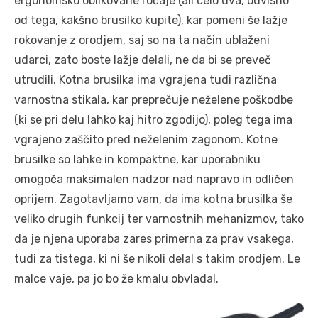
ergonomsko oblikovane ročaje (ali celo dva, odvisno
od tega, kakšno brusilko kupite), kar pomeni še lažje
rokovanje z orodjem, saj so na ta način ublaženi
udarci, zato boste lažje delali, ne da bi se preveč
utrudili. Kotna brusilka ima vgrajena tudi različna
varnostna stikala, kar preprečuje neželene poškodbe
(ki se pri delu lahko kaj hitro zgodijo), poleg tega ima
vgrajeno zaščito pred neželenim zagonom. Kotne
brusilke so lahke in kompaktne, kar uporabniku
omogoča maksimalen nadzor nad napravo in odličen
oprijem. Zagotavljamo vam, da ima kotna brusilka še
veliko drugih funkcij ter varnostnih mehanizmov, tako
da je njena uporaba zares primerna za prav vsakega,
tudi za tistega, ki ni še nikoli delal s takim orodjem. Le
malce vaje, pa jo bo že kmalu obvladal.