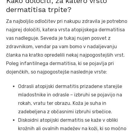
Kako določiti, za katero vrsto
dermatitisa trpite?
Za najboljšo odločitev pri nakupu zdravila je potrebno
najprej določiti, katera vrsta atopijskega dermatitisa
vas nadleguje. Seveda je tukaj nujen posvet z
zdravnikom, vendar pa vam bomo v nadaljevanju
članka na kratko opredelili nekaj najpogostejših vrst.
Poleg infantilnega dermatitisa, ki se pojavlja pri
dojenčkih, so najpogostejše naslednje vrste:
Odrasli atopijski dermatitis prizadene starejše
mladostnike in odrasle – izbruhi se pojavijo na
rokah, vratu ter obrazu. Koža je suha in
zadebeljena z občasnimi izbruhi srbečice.
Diskoidni atopijski dermatitis se kaže v obliki
krožnih ali ovalnih madežev na koži, ki so močno