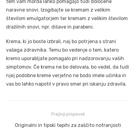
tem vam morda lahko pomagajo tudi določene
naravne snovi. Izogibajte se kremam z velikim
številom emulgatorjem ter kremam z velikim številom
dražilnih snovi, npr. dišave in parabeni.
Krema, ki jo boste izbrali, naj bo potrjena s strani
vašega zdravnika. Temu bo vedenje o tem, katero
kremo uporabljate pomagalo pri nadzorovanju vaših
simptomov. Če krema ne bo delovala, bo vedel, da tudi
njej podobne kreme verjetno ne bodo imele učinka in
vas bo lahko napotil v pravo smer pri iskanju zdravila.
Navigacija
Prejšnji prispevek
prispevka
Prejšnji
Originalni in tipski tepihi za zaščito notranjosti
prispevek: