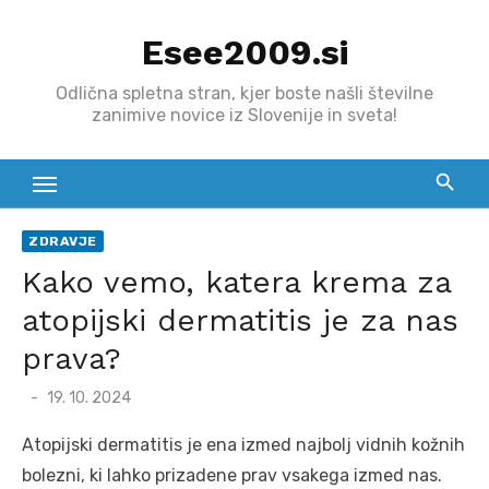
Skip
Esee2009.si
to
content
Odlična spletna stran, kjer boste našli številne
zanimive novice iz Slovenije in sveta!
ZDRAVJE
Kako vemo, katera krema za
atopijski dermatitis je za nas
prava?
Posted
19. 10. 2024
on
Atopijski dermatitis je ena izmed najbolj vidnih kožnih
bolezni, ki lahko prizadene prav vsakega izmed nas.