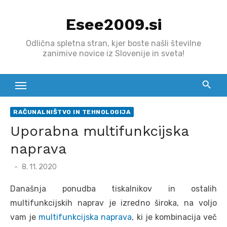
Skip
Esee2009.si
to
content
Odlična spletna stran, kjer boste našli številne
zanimive novice iz Slovenije in sveta!
RAČUNALNIŠTVO IN TEHNOLOGIJA
Uporabna multifunkcijska
naprava
Posted
8. 11. 2020
on
Današnja ponudba tiskalnikov in ostalih
multifunkcijskih naprav je izredno široka, na voljo
vam je
multifunkcijska naprava
, ki je kombinacija več