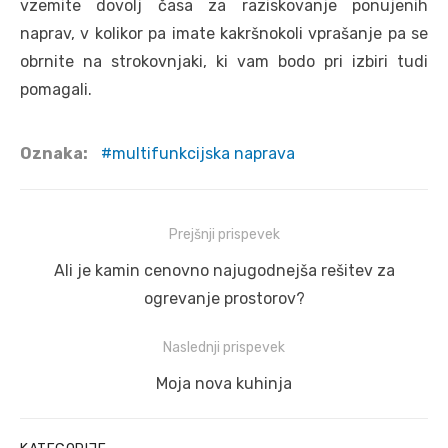
vzemite dovolj časa za raziskovanje ponujenih
naprav, v kolikor pa imate kakršnokoli vprašanje pa se
obrnite na strokovnjaki, ki vam bodo pri izbiri tudi
pomagali.
Oznaka:
multifunkcijska naprava
Navigacija
Prejšnji prispevek
prispevka
Prejšnji
Ali je kamin cenovno najugodnejša rešitev za
prispevek:
ogrevanje prostorov?
Naslednji prispevek
Naslednji
Moja nova kuhinja
prispevek: