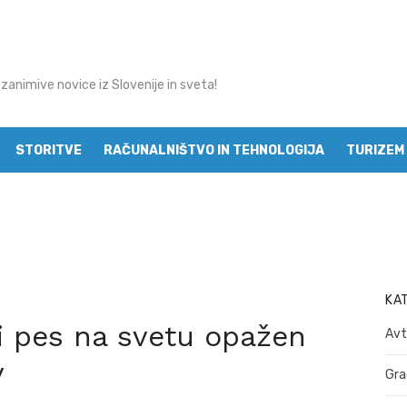
 zanimive novice iz Slovenije in sveta!
STORITVE
RAČUNALNIŠTVO IN TEHNOLOGIJA
TURIZEM 
MODA
KA
ki pes na svetu opažen
Avt
v
Gra