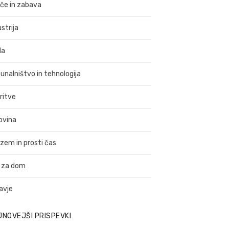
ače in zabava
strija
da
unalništvo in tehnologija
ritve
ovina
izem in prosti čas
 za dom
avje
JNOVEJŠI PRISPEVKI