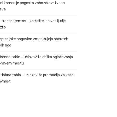
ni kamen je pogosta zobozdravstvena
ava
k transparentov – ko želite, da vas ljudje
zijo
presijske nogavice zmanjšujejo občutek
kih nog
lamne table – učinkovita oblika oglaševanja
pravem mestu
tlobna tabla – učinkovita promocija za vašo
avnost