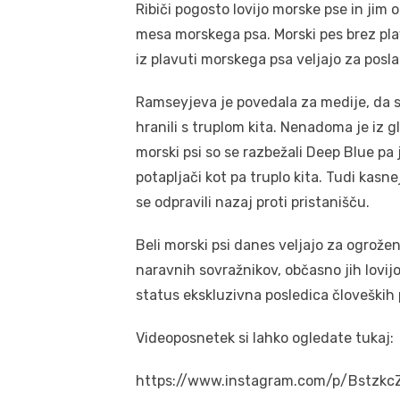
Ribiči pogosto lovijo morske pse in jim 
mesa morskega psa. Morski pes brez pla
iz plavuti morskega psa veljajo za posl
Ramseyjeva je povedala za medije, da so
hranili s truplom kita. Nenadoma je iz g
morski psi so se razbežali Deep Blue pa j
potapljači kot pa truplo kita. Tudi kasneje
se odpravili nazaj proti pristanišču.
Beli morski psi danes veljajo za ogrože
naravnih sovražnikov, občasno jih lovijo
status ekskluzivna posledica človeških
Videoposnetek si lahko ogledate tukaj:
https://www.instagram.com/p/Bstzkc