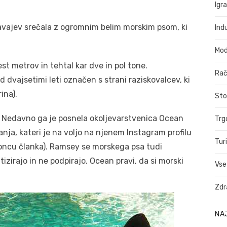
Igr
Havajev srečala z ogromnim belim morskim psom, ki
Indu
Mo
est metrov in tehtal kar dve in pol tone.
Rač
d dvajsetimi leti označen s strani raziskovalcev, ki
ina).
Sto
let. Nedavno ga je posnela okoljevarstvenica Ocean
Trg
ja, kateri je na voljo na njenem Instagram profilu
Tur
koncu članka). Ramsey se morskega psa tudi
izirajo in ne podpirajo. Ocean pravi, da si morski
Vse
Zdr
NA