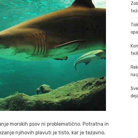
Zob
tež
Tis
opa
Kom
tež
Rek
na 
Sve
dej
vanje morskih psov ni problematično. Potratna in
zanje njihovih plavuti je tisto, kar je težavno.