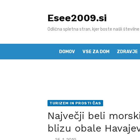
Skip
to
Esee2009.si
content
Odlična spletna stran, kjer boste našli številne
DOMOV
VSE ZA DOM
ZDRAVJE
TURIZEM IN PROSTI ČAS
Največji beli mors
blizu obale Havaje
Posted