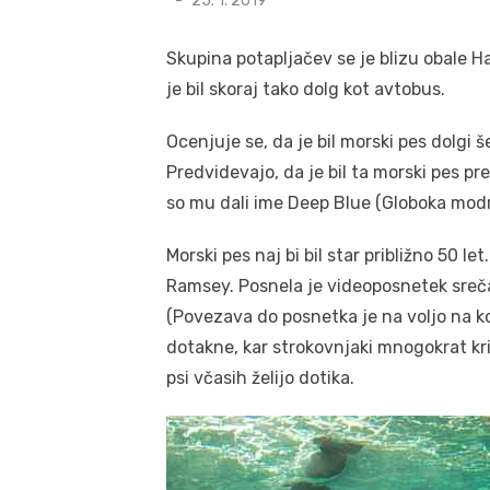
25. 1. 2019
on
Skupina potapljačev se je blizu obale 
je bil skoraj tako dolg kot avtobus.
Ocenjuje se, da je bil morski pes dolgi š
Predvidevajo, da je bil ta morski pes pre
so mu dali ime Deep Blue (Globoka modr
Morski pes naj bi bil star približno 50 
Ramsey. Posnela je videoposnetek srečan
(Povezava do posnetka je na voljo na 
dotakne, kar strokovnjaki mnogokrat krit
psi včasih želijo dotika.