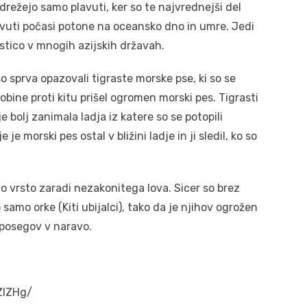
odrežejo samo plavuti, ker so te najvrednejši del
vuti počasi potone na oceansko dno in umre. Jedi
astico v mnogih azijskih državah.
 sprva opazovali tigraste morske pse, ki so se
lobine proti kitu prišel ogromen morski pes. Tigrasti
e bolj zanimala ladja iz katere so se potopili
 je morski pes ostal v bližini ladje in ji sledil, ko so
no vrsto zaradi nezakonitega lova. Sicer so brez
 samo orke (Kiti ubijalci), tako da je njihov ogrožen
 posegov v naravo.
ZlZHg/