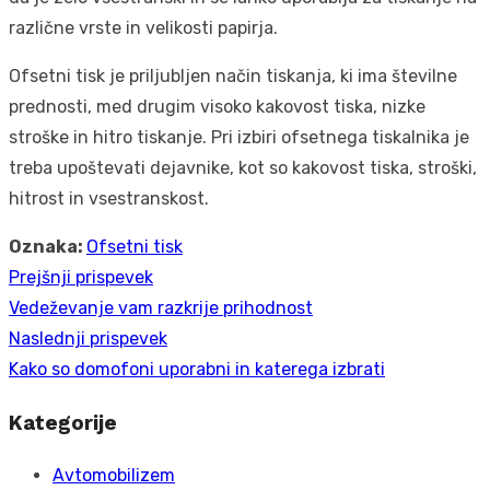
različne vrste in velikosti papirja.
Ofsetni tisk je priljubljen način tiskanja, ki ima številne
prednosti, med drugim visoko kakovost tiska, nizke
stroške in hitro tiskanje. Pri izbiri ofsetnega tiskalnika je
treba upoštevati dejavnike, kot so kakovost tiska, stroški,
hitrost in vsestranskost.
Oznaka:
Ofsetni tisk
Prejšnji prispevek
Navigacija
Prejšnji
Vedeževanje vam razkrije prihodnost
prispevka
prispevek:
Naslednji prispevek
Naslednji
Kako so domofoni uporabni in katerega izbrati
prispevek:
Kategorije
Avtomobilizem