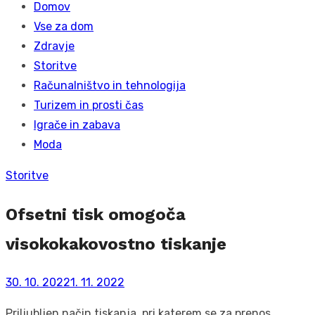
Domov
Vse za dom
Zdravje
Storitve
Računalništvo in tehnologija
Turizem in prosti čas
Igrače in zabava
Moda
Storitve
Ofsetni tisk omogoča
visokokakovostno tiskanje
Posted
30. 10. 2022
1. 11. 2022
on
Priljubljen način tiskanja, pri katerem se za prenos