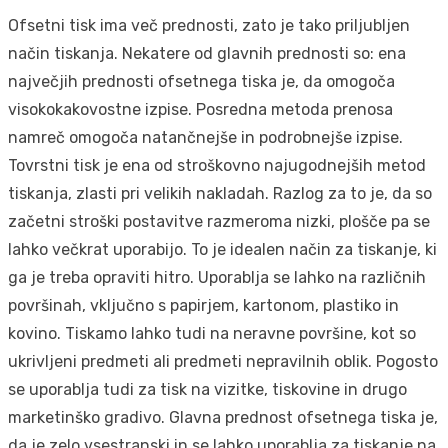
Ofsetni tisk ima več prednosti, zato je tako priljubljen
način tiskanja. Nekatere od glavnih prednosti so: ena
največjih prednosti ofsetnega tiska je, da omogoča
visokokakovostne izpise. Posredna metoda prenosa
namreč omogoča natančnejše in podrobnejše izpise.
Tovrstni tisk je ena od stroškovno najugodnejših metod
tiskanja, zlasti pri velikih nakladah. Razlog za to je, da so
začetni stroški postavitve razmeroma nizki, plošče pa se
lahko večkrat uporabijo. To je idealen način za tiskanje, ki
ga je treba opraviti hitro. Uporablja se lahko na različnih
površinah, vključno s papirjem, kartonom, plastiko in
kovino. Tiskamo lahko tudi na neravne površine, kot so
ukrivljeni predmeti ali predmeti nepravilnih oblik. Pogosto
se uporablja tudi za tisk na vizitke, tiskovine in drugo
marketinško gradivo. Glavna prednost ofsetnega tiska je,
da je zelo vsestranski in se lahko uporablja za tiskanje na