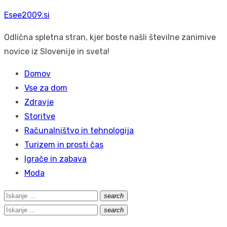
Skip
Esee2009.si
to
Odlična spletna stran, kjer boste našli številne zanimive
content
novice iz Slovenije in sveta!
Domov
Vse za dom
Zdravje
Storitve
Računalništvo in tehnologija
Turizem in prosti čas
Igrače in zabava
Moda
Search
search
Išči
for:
Search
search
Išči
for: