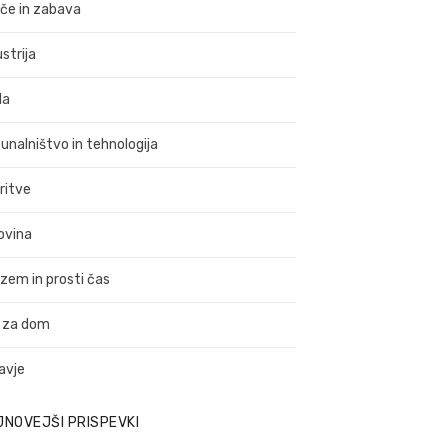
ače in zabava
strija
da
unalništvo in tehnologija
ritve
ovina
izem in prosti čas
 za dom
avje
JNOVEJŠI PRISPEVKI