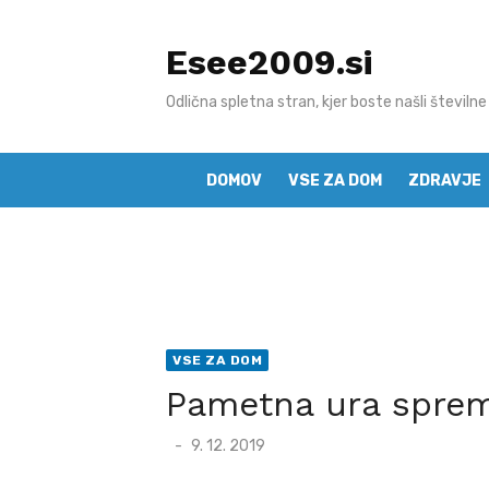
Skip
to
Esee2009.si
content
Odlična spletna stran, kjer boste našli številne
DOMOV
VSE ZA DOM
ZDRAVJE
VSE ZA DOM
Pametna ura spreml
Posted
9. 12. 2019
on