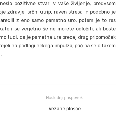
neslo pozitivne stvari v vaše življenje, predvsem
oje zdravje, srčni utrip, raven stresa in podobno je
naredili z eno samo pametno uro, potem je to res
kateri se verjetno še ne morete odločiti, ali boste
vemo tudi, da je pametna ura precej drag pripomoček
prejeli na podlagi nekega impulza, pač pa se o takem
.
Naslednji prispevek
Naslednji
Vezane plošče
prispevek: