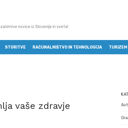
 zanimive novice iz Slovenije in sveta!
STORITVE
RAČUNALNIŠTVO IN TEHNOLOGIJA
TURIZEM 
MODA
KA
ja vaše zdravje
Avt
Gra