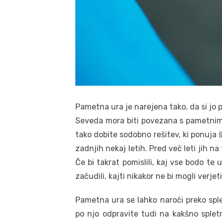
Pametna ura je narejena tako, da si jo p
Seveda mora biti povezana s pametnim 
tako dobite sodobno rešitev, ki ponuja 
zadnjih nekaj letih. Pred več leti jih na t
Če bi takrat pomislili, kaj vse bodo te 
začudili, kajti nikakor ne bi mogli verje
Pametna ura se lahko naroči preko spleta
po njo odpravite tudi na kakšno splet