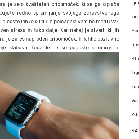
Igr
a je zelo kvaliteten pripomoček, ki se ga izplača
ebujete redno spremljanje svojega zdravstvenega
Indu
 jo boste lahko kupili in pomagala vam bo meriti vaš
en stresa in tako dalje. Kar nekaj je stvari, ki jih
Mo
a je zares napreden pripomoček, ki lahko pozitivno
Rač
oje slabosti, toda le te so pogosto v manjšini.
Sto
Trg
Tur
Vse
Zdr
NA