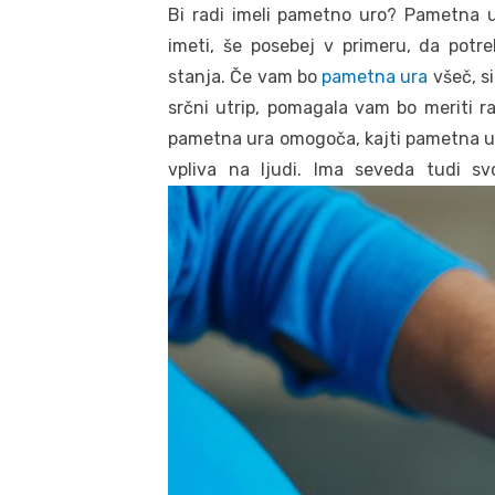
Bi radi imeli pametno uro? Pametna ur
imeti, še posebej v primeru, da potr
stanja. Če vam bo
pametna ura
všeč, si
srčni utrip, pomagala vam bo meriti rav
pametna ura omogoča, kajti pametna ur
vpliva na ljudi. Ima seveda tudi sv