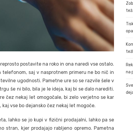
Zob
tež
Tis
opa
Kom
tež
reprosto postavite na roko in ona naredi vse ostalo.
Rek
na 
telefonom, saj v nasprotnem primeru ne bo nič in
številne ugodnosti. Pametne ure so se razvile šele v
Sve
rgu še ni bilo, bila je le ideja, kaj bi se dalo narediti.
dej
ure čez nekaj let omogočale, bi zelo verjetno se kar
ti, kaj vse bo dejansko čez nekaj let mogoče.
, lahko se jo kupi v fizični prodajalni, lahko pa se
no stran, kjer prodajajo rabljeno opremo. Pametna