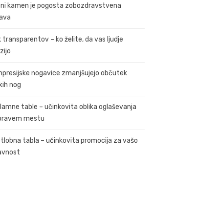
ni kamen je pogosta zobozdravstvena
ava
k transparentov – ko želite, da vas ljudje
zijo
presijske nogavice zmanjšujejo občutek
kih nog
lamne table – učinkovita oblika oglaševanja
pravem mestu
tlobna tabla – učinkovita promocija za vašo
avnost