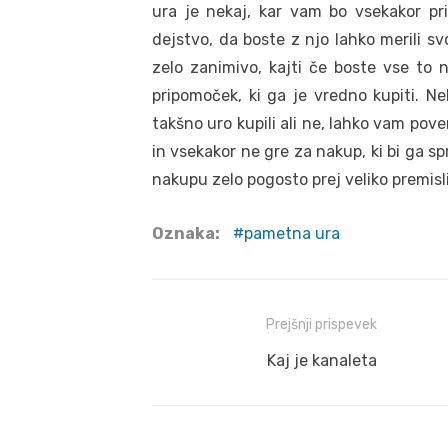
ura je nekaj, kar vam bo vsekakor pri
dejstvo, da boste z njo lahko merili sv
zelo zanimivo, kajti če boste vse to 
pripomoček, ki ga je vredno kupiti. Ne
takšno uro kupili ali ne, lahko vam po
in vsekakor ne gre za nakup, ki bi ga s
nakupu zelo pogosto prej veliko premisli
Oznaka:
pametna ura
Navigacija
Prejšnji prispevek
prispevka
Prejšnji
Kaj je kanaleta
prispevek: