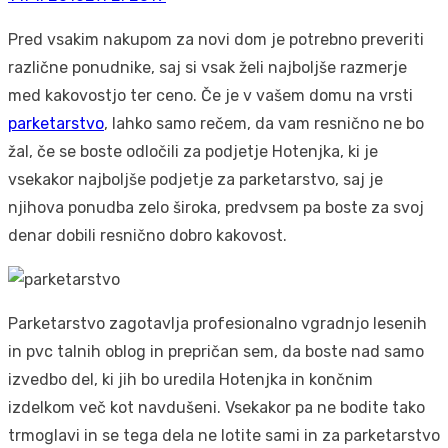
on
Pred vsakim nakupom za novi dom je potrebno preveriti
različne ponudnike, saj si vsak želi najboljše razmerje
med kakovostjo ter ceno. Če je v vašem domu na vrsti
parketarstvo
, lahko samo rečem, da vam resnično ne bo
žal, če se boste odločili za podjetje Hotenjka, ki je
vsekakor najboljše podjetje za parketarstvo, saj je
njihova ponudba zelo široka, predvsem pa boste za svoj
denar dobili resnično dobro kakovost.
Parketarstvo zagotavlja profesionalno vgradnjo lesenih
in pvc talnih oblog in prepričan sem, da boste nad samo
izvedbo del, ki jih bo uredila Hotenjka in končnim
izdelkom več kot navdušeni. Vsekakor pa ne bodite tako
trmoglavi in se tega dela ne lotite sami in za parketarstvo