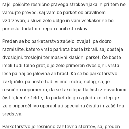
rajši poiščite resnično pravega strokovnjaka in pri tem ne
varčujte preveč, saj vam bo parket ob pravilnem
vzdrževanju služil zelo dolgo in vam vsekakor ne bo
prineslo dodatnih nepotrebnih stroškov.
Preden se bo parketarstvo začelo izvajati pa dobro
razmislite, katero vrsto parketa boste izbrali, saj obstaja
dvoslojni, troslojni ter masivni klasični parket. Če boste
imeli tudi talno gretje je zelo primeren dvoslojni, vrsta
lesa pa naj bo jalovina ali hrast. Ko se bo parketarstvo
zaključilo, pa boste tudi vi imeli nekaj nalog, saj je
resnično neprimerno, da se tako lepa tla čisti z navadnimi
čistili, ker če želite, da parket dolgo izgleda zelo lep, je
zelo priporočljivo uporabljati specialna čistila in zaščitna
sredstva.
Parketarstvo je resnično zahtevna storitev, saj preden