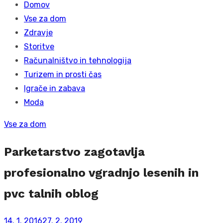
Domov
Vse za dom
Zdravje
Storitve
Računalništvo in tehnologija
Turizem in prosti čas
Igrače in zabava
Moda
Vse za dom
Parketarstvo zagotavlja
profesionalno vgradnjo lesenih in
pvc talnih oblog
Posted
14. 1. 2016
27. 2. 2019