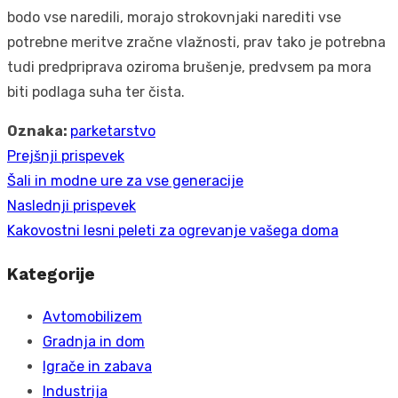
bodo vse naredili, morajo strokovnjaki narediti vse
potrebne meritve zračne vlažnosti, prav tako je potrebna
tudi predpriprava oziroma brušenje, predvsem pa mora
biti podlaga suha ter čista.
Oznaka:
parketarstvo
Prejšnji prispevek
Navigacija
Prejšnji
Šali in modne ure za vse generacije
prispevka
prispevek:
Naslednji prispevek
Naslednji
Kakovostni lesni peleti za ogrevanje vašega doma
prispevek:
Kategorije
Avtomobilizem
Gradnja in dom
Igrače in zabava
Industrija