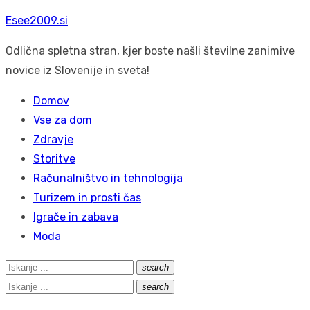
Skip
Esee2009.si
to
Odlična spletna stran, kjer boste našli številne zanimive
content
novice iz Slovenije in sveta!
Domov
Vse za dom
Zdravje
Storitve
Računalništvo in tehnologija
Turizem in prosti čas
Igrače in zabava
Moda
Search
search
Išči
for:
Search
search
Išči
for: