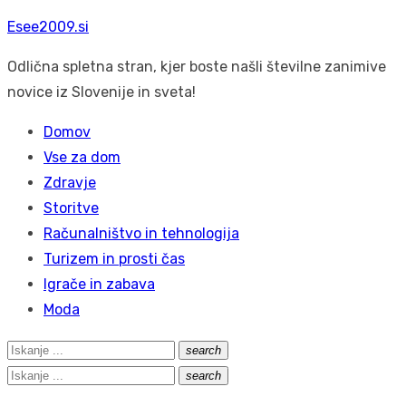
Skip
Esee2009.si
to
Odlična spletna stran, kjer boste našli številne zanimive
content
novice iz Slovenije in sveta!
Domov
Vse za dom
Zdravje
Storitve
Računalništvo in tehnologija
Turizem in prosti čas
Igrače in zabava
Moda
Search
search
Išči
for:
Search
search
Išči
for: