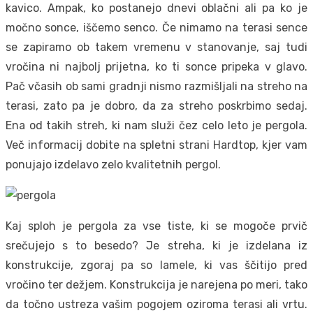
kavico. Ampak, ko postanejo dnevi oblačni ali pa ko je
močno sonce, iščemo senco. Če nimamo na terasi sence
se zapiramo ob takem vremenu v stanovanje, saj tudi
vročina ni najbolj prijetna, ko ti sonce pripeka v glavo.
Pač včasih ob sami gradnji nismo razmišljali na streho na
terasi, zato pa je dobro, da za streho poskrbimo sedaj.
Ena od takih streh, ki nam služi čez celo leto je pergola.
Več informacij dobite na spletni strani Hardtop, kjer vam
ponujajo izdelavo zelo kvalitetnih pergol.
Kaj sploh je pergola za vse tiste, ki se mogoče prvič
srečujejo s to besedo? Je streha, ki je izdelana iz
konstrukcije, zgoraj pa so lamele, ki vas ščitijo pred
vročino ter dežjem. Konstrukcija je narejena po meri, tako
da točno ustreza vašim pogojem oziroma terasi ali vrtu.