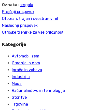
Oznaka:
pergola
Prejšnji prispevek
Navigacija
Prejšnji
Otporan, trajan i svestran vinil
prispevka
prispevek:
Naslednji prispevek
Naslednji
Otroške trenirke za vse priložnosti
prispevek:
Kategorije
Avtomobilizem
Gradnja in dom
Igrače in zabava
Industrija
Moda
Računalništvo in tehnologija
Storitve
Trgovina