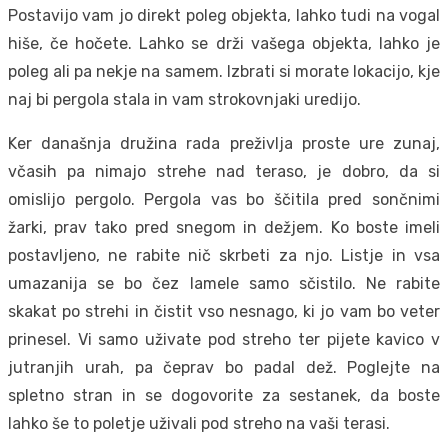
Postavijo vam jo direkt poleg objekta, lahko tudi na vogal
hiše, če hočete. Lahko se drži vašega objekta, lahko je
poleg ali pa nekje na samem. Izbrati si morate lokacijo, kje
naj bi pergola stala in vam strokovnjaki uredijo.
Ker današnja družina rada preživlja proste ure zunaj,
včasih pa nimajo strehe nad teraso, je dobro, da si
omislijo pergolo. Pergola vas bo ščitila pred sončnimi
žarki, prav tako pred snegom in dežjem. Ko boste imeli
postavljeno, ne rabite nič skrbeti za njo. Listje in vsa
umazanija se bo čez lamele samo sčistilo. Ne rabite
skakat po strehi in čistit vso nesnago, ki jo vam bo veter
prinesel. Vi samo uživate pod streho ter pijete kavico v
jutranjih urah, pa čeprav bo padal dež. Poglejte na
spletno stran in se dogovorite za sestanek, da boste
lahko še to poletje uživali pod streho na vaši terasi.