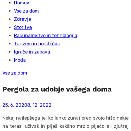
Domov
Vse za dom
Zdravje
Storitve
Računalništvo in tehnologija
Turizem in prosti čas
Igrače in zabava
Moda
Vse za dom
Pergola za udobje vašega doma
Posted
25. 6. 2020
8. 12. 2022
on
Nekaj najlepšega je, ko lahko zunaj pred svojo hišo nekje
na terasi uživaš in piješ kakšno mrzlo pijačo ali zjutraj