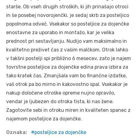
starše. Ob vseh drugih stroških, ki jih prinašajo otroci
in še posebej novorojenčki, je sedaj skrb za posteljico
popolnoma odveč. Vsekakor so posteljice za dojenčke
enostavne za uporabo in montažo, kar je velika
prednost pri sestavljanju. Nudijo vam maksimalno in
kvalitetno preživet čas z vašim malčkom. Otrok lahko
v takšni postelji spi približno 6 mesecev, zato je najem
tovrstne posteljice za dojenčke edina prava izbira za
tako kratek čas. Zmanjšala vam bo finančne izdatke,
vaš otrok pa bo mirno in kakovostno spal. Vsekakor je
nakup določene otroške opreme nujno opravilo,
vendar je ljubezen do otroka tista, ki nas žene.
Zagotovite sebi in otroku miren in kvaliteten spanec z
najemom posteljice za dojenčke.
Oznaka:
posteljice za dojenčke