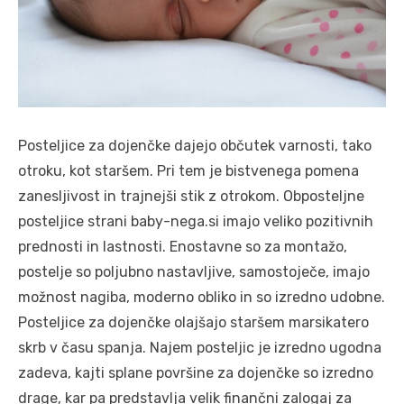
Posteljice za dojenčke dajejo občutek varnosti, tako
otroku, kot staršem. Pri tem je bistvenega pomena
zanesljivost in trajnejši stik z otrokom. Obposteljne
posteljice strani baby-nega.si imajo veliko pozitivnih
prednosti in lastnosti. Enostavne so za montažo,
postelje so poljubno nastavljive, samostoječe, imajo
možnost nagiba, moderno obliko in so izredno udobne.
Posteljice za dojenčke olajšajo staršem marsikatero
skrb v času spanja. Najem posteljic je izredno ugodna
zadeva, kajti splane površine za dojenčke so izredno
drage, kar pa predstavlja velik finančni zalogaj za