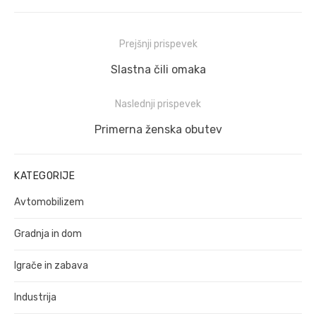
Navigacija
Prejšnji prispevek
prispevka
Prejšnji
Slastna čili omaka
prispevek:
Naslednji prispevek
Naslednji
Primerna ženska obutev
prispevek:
KATEGORIJE
Avtomobilizem
Gradnja in dom
Igrače in zabava
Industrija