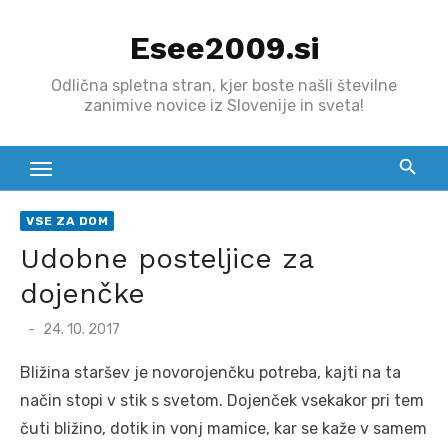
Skip
Esee2009.si
to
content
Odlična spletna stran, kjer boste našli številne
zanimive novice iz Slovenije in sveta!
VSE ZA DOM
Udobne posteljice za
dojenčke
Posted
24. 10. 2017
on
Bližina staršev je novorojenčku potreba, kajti na ta
način stopi v stik s svetom. Dojenček vsekakor pri tem
čuti bližino, dotik in vonj mamice, kar se kaže v samem