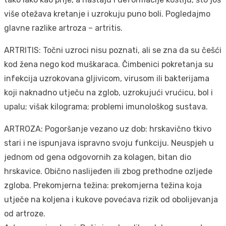
više otežava kretanje i uzrokuju puno boli. Pogledajmo
glavne razlike artroza – artritis.
ARTRITIS: Točni uzroci nisu poznati, ali se zna da su češći
kod žena nego kod muškaraca. Čimbenici pokretanja su
infekcija uzrokovana gljivicom, virusom ili bakterijama
koji naknadno utječu na zglob, uzrokujući vrućicu, bol i
upalu; višak kilograma; problemi imunološkog sustava.
ARTROZA: Pogoršanje vezano uz dob: hrskavično tkivo
stari i ne ispunjava ispravno svoju funkciju. Neuspjeh u
jednom od gena odgovornih za kolagen, bitan dio
hrskavice. Obično naslijeđen ili zbog prethodne ozljede
zgloba. Prekomjerna težina: prekomjerna težina koja
utječe na koljena i kukove povećava rizik od obolijevanja
od artroze.