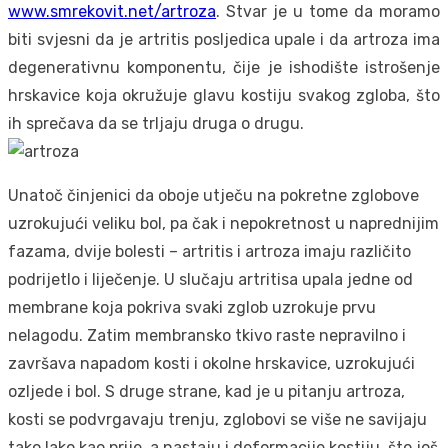
www.smrekovit.net/artroza
. Stvar je u tome da moramo
biti svjesni da je artritis posljedica upale i da artroza ima
degenerativnu komponentu, čije je ishodište istrošenje
hrskavice koja okružuje glavu kostiju svakog zgloba, što
ih sprečava da se trljaju druga o drugu.
Unatoč činjenici da oboje utječu na pokretne zglobove
uzrokujući veliku bol, pa čak i nepokretnost u naprednijim
fazama, dvije bolesti – artritis i artroza imaju različito
podrijetlo i liječenje. U slučaju artritisa upala jedne od
membrane koja pokriva svaki zglob uzrokuje prvu
nelagodu. Zatim membransko tkivo raste nepravilno i
završava napadom kosti i okolne hrskavice, uzrokujući
ozljede i bol. S druge strane, kad je u pitanju artroza,
kosti se podvrgavaju trenju, zglobovi se više ne savijaju
tako lako kao prije, a nastaju i deformacije kostiju, što još