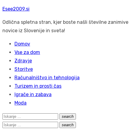
Skip
Esee2009.si
to
Odlična spletna stran, kjer boste našli številne zanimive
content
novice iz Slovenije in sveta!
Domov
Vse za dom
Zdravje
Storitve
Računalništvo in tehnologija
Turizem in prosti čas
Igrače in zabava
Moda
Search
search
Išči
for:
Search
search
Išči
for: