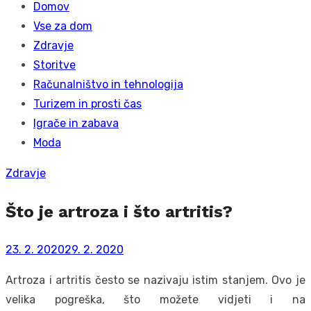
Domov
Vse za dom
Zdravje
Storitve
Računalništvo in tehnologija
Turizem in prosti čas
Igrače in zabava
Moda
Zdravje
Što je artroza i što artritis?
Posted
23. 2. 2020
29. 2. 2020
on
Artroza i artritis često se nazivaju istim stanjem. Ovo je
velika pogreška, što možete vidjeti i na