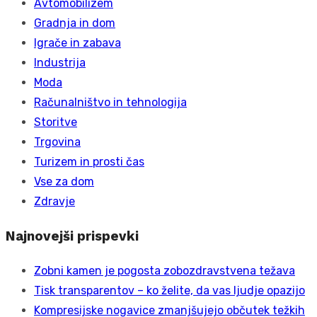
Avtomobilizem
Gradnja in dom
Igrače in zabava
Industrija
Moda
Računalništvo in tehnologija
Storitve
Trgovina
Turizem in prosti čas
Vse za dom
Zdravje
Najnovejši prispevki
Zobni kamen je pogosta zobozdravstvena težava
Tisk transparentov – ko želite, da vas ljudje opazijo
Kompresijske nogavice zmanjšujejo občutek težkih