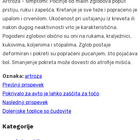
Artroza – simptomi: Počinje od malih zglobova poput
prstiju, ruku i zapešća. Kretanje je sve teže i popraćeno je
upalom i crvenilom. Ukočenost pri ustajanju iz kreveta ili
nakon dugog neaktivnosti vrlo je karakteristična.
Pogođeni zglobovi obično su oni na rukama, kralježnici,
kukovima, koljenima i stopalima. Zglob postaje
deformiran i pokreti su popraćeni pucanjem, što pojačava
bol. Smanjenje pokreta može dovesti do atrofije mišića.
Oznaka:
artroza
Prejšnji prispevek
Navigacija
Prejšnji
Pokrivalo za avto je lahko zaščita za točo
prispevka
prispevek:
Naslednji prispevek
Naslednji
Dolenjske toplice so čudovite
prispevek:
Kategorije