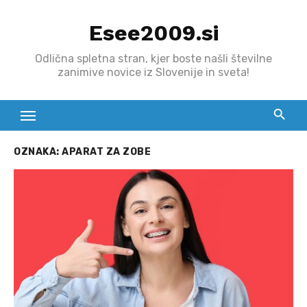
Skip
Esee2009.si
to
content
Odlična spletna stran, kjer boste našli številne
zanimive novice iz Slovenije in sveta!
OZNAKA:
APARAT ZA ZOBE