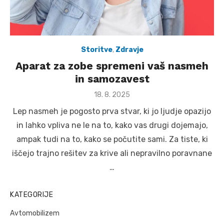
Storitve
,
Zdravje
Aparat za zobe spremeni vaš nasmeh
in samozavest
Posted
18. 8. 2025
on
Lep nasmeh je pogosto prva stvar, ki jo ljudje opazijo
in lahko vpliva ne le na to, kako vas drugi dojemajo,
ampak tudi na to, kako se počutite sami. Za tiste, ki
iščejo trajno rešitev za krive ali nepravilno poravnane
…
KATEGORIJE
Avtomobilizem