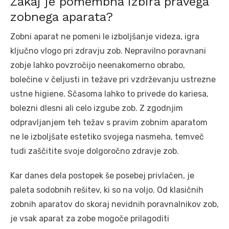
Zakaj je pomembna izbira pravega
zobnega aparata?
Zobni aparat ne pomeni le izboljšanje videza, igra
ključno vlogo pri zdravju zob. Nepravilno poravnani
zobje lahko povzročijo neenakomerno obrabo,
bolečine v čeljusti in težave pri vzdrževanju ustrezne
ustne higiene. Sčasoma lahko to privede do kariesa,
bolezni dlesni ali celo izgube zob. Z zgodnjim
odpravljanjem teh težav s pravim zobnim aparatom
ne le izboljšate estetiko svojega nasmeha, temveč
tudi zaščitite svoje dolgoročno zdravje zob.
Kar danes dela postopek še posebej privlačen, je
paleta sodobnih rešitev, ki so na voljo. Od klasičnih
zobnih aparatov do skoraj nevidnih poravnalnikov zob,
je vsak aparat za zobe mogoče prilagoditi