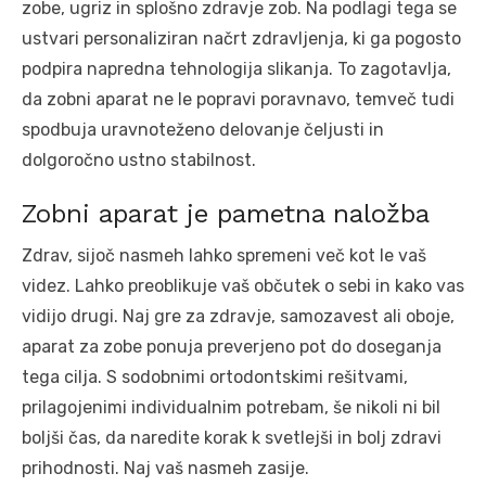
zobe, ugriz in splošno zdravje zob. Na podlagi tega se
ustvari personaliziran načrt zdravljenja, ki ga pogosto
podpira napredna tehnologija slikanja. To zagotavlja,
da zobni aparat ne le popravi poravnavo, temveč tudi
spodbuja uravnoteženo delovanje čeljusti in
dolgoročno ustno stabilnost.
Zobni aparat je pametna naložba
Zdrav, sijoč nasmeh lahko spremeni več kot le vaš
videz. Lahko preoblikuje vaš občutek o sebi in kako vas
vidijo drugi. Naj gre za zdravje, samozavest ali oboje,
aparat za zobe ponuja preverjeno pot do doseganja
tega cilja. S sodobnimi ortodontskimi rešitvami,
prilagojenimi individualnim potrebam, še nikoli ni bil
boljši čas, da naredite korak k svetlejši in bolj zdravi
prihodnosti. Naj vaš nasmeh zasije.