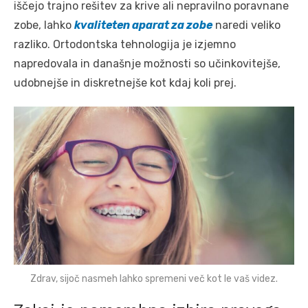
iščejo trajno rešitev za krive ali nepravilno poravnane
zobe, lahko
kvaliteten aparat za zobe
naredi veliko
razliko. Ortodontska tehnologija je izjemno
napredovala in današnje možnosti so učinkovitejše,
udobnejše in diskretnejše kot kdaj koli prej.
Zdrav, sijoč nasmeh lahko spremeni več kot le vaš videz.