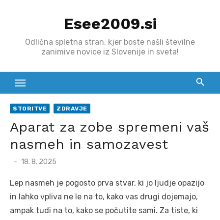
Skip
Esee2009.si
to
content
Odlična spletna stran, kjer boste našli številne
zanimive novice iz Slovenije in sveta!
STORITVE
ZDRAVJE
Aparat za zobe spremeni vaš
nasmeh in samozavest
Posted
18. 8. 2025
on
Lep nasmeh je pogosto prva stvar, ki jo ljudje opazijo
in lahko vpliva ne le na to, kako vas drugi dojemajo,
ampak tudi na to, kako se počutite sami. Za tiste, ki