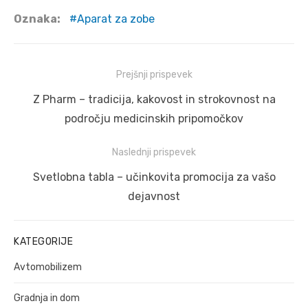
Oznaka:
Aparat za zobe
Navigacija
Prejšnji prispevek
prispevka
Prejšnji
Z Pharm – tradicija, kakovost in strokovnost na
prispevek:
področju medicinskih pripomočkov
Naslednji prispevek
Naslednji
Svetlobna tabla – učinkovita promocija za vašo
prispevek:
dejavnost
KATEGORIJE
Avtomobilizem
Gradnja in dom