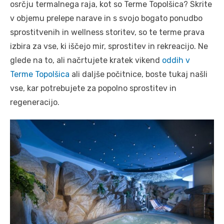
osrčju termalnega raja, kot so Terme Topolšica? Skrite
v objemu prelepe narave in s svojo bogato ponudbo
sprostitvenih in wellness storitev, so te terme prava
izbira za vse, ki iščejo mir, sprostitev in rekreacijo. Ne
glede na to, ali načrtujete kratek vikend
oddih v
Terme Topolšica
ali daljše počitnice, boste tukaj našli
vse, kar potrebujete za popolno sprostitev in
regeneracijo.