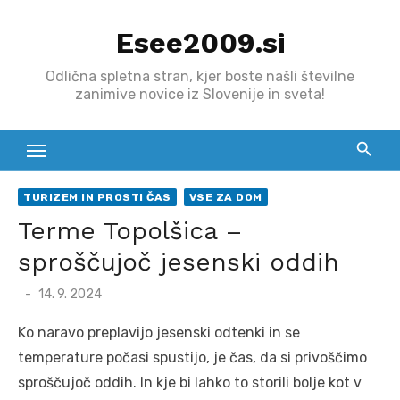
Skip
Esee2009.si
to
content
Odlična spletna stran, kjer boste našli številne
zanimive novice iz Slovenije in sveta!
TURIZEM IN PROSTI ČAS
VSE ZA DOM
Terme Topolšica –
sproščujoč jesenski oddih
Posted
14. 9. 2024
on
Ko naravo preplavijo jesenski odtenki in se
temperature počasi spustijo, je čas, da si privoščimo
sproščujoč oddih. In kje bi lahko to storili bolje kot v