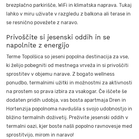
brezplačno parkirišče, WiFi in klimatska naprava. Tukaj
lahko v miru uživate v razgledu z balkona ali terase in
se resnično povežete z naravo.
Privoščite si jesenski oddih in se
napolnite z energijo
Terme Topolšica so jeseni popolna destinacija za vse,
ki želijo pobegniti od mestnega vrveža in si privoščiti
sprostitev v objemu narave. Z bogato wellness
ponudbo, termalnimi užitki in možnostmi za aktivnosti
na prostem so prava izbira za vsakogar. Če iščete še
dodaten pridih udobja, vas bosta apartmaja Dren in
Hortenzija popolnoma navdušila s svojo udobnostjo in
bližino termalnih doživetij. Preživite jesenski oddih v
termalni oazi, kjer boste našli popolno ravnovesje med
sprostitvijo, mirom in naravo!