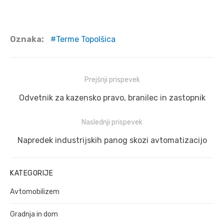
Oznaka:
Terme Topolšica
Navigacija
Prejšnji prispevek
prispevka
Prejšnji
Odvetnik za kazensko pravo, branilec in zastopnik
prispevek:
Naslednji prispevek
Naslednji
Napredek industrijskih panog skozi avtomatizacijo
prispevek:
KATEGORIJE
Avtomobilizem
Gradnja in dom