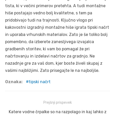
tista, ki v večini primerov pretehta. A tudi montažne
hiše postajajo vedno bolj kvalitetne, s tem pa
pridobivajo tudi na trajnosti. Ključno vlogo pri
kakovostni izgradnji montažne hiše igrata tipski načrt
in uporaba vrhunskih materialov. Zato je še toliko bolj
pomembno, da izberete zanesljivega izvajalca
gradbenih storitev, ki vam bo pomagal že pri
načrtovanju in izdelavi načrtov za gradnjo. Ne
nazadnje gre za vaš dom, kjer boste živeli skupaj z
vašimi najbližjimi. Zato prisegajte le na najboljše.
Oznaka:
tipski načrt
Navigacija
Prejšnji prispevek
prispevka
Prejšnji
Katere vodne črpalke so na razpolago in kaj lahko z