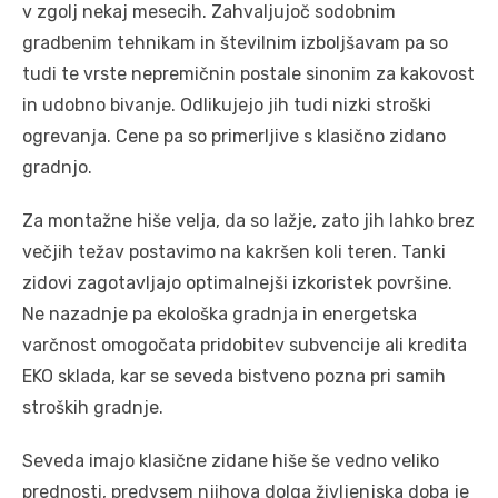
v zgolj nekaj mesecih. Zahvaljujoč sodobnim
gradbenim tehnikam in številnim izboljšavam pa so
tudi te vrste nepremičnin postale sinonim za kakovost
in udobno bivanje. Odlikujejo jih tudi nizki stroški
ogrevanja. Cene pa so primerljive s klasično zidano
gradnjo.
Za montažne hiše velja, da so lažje, zato jih lahko brez
večjih težav postavimo na kakršen koli teren. Tanki
zidovi zagotavljajo optimalnejši izkoristek površine.
Ne nazadnje pa ekološka gradnja in energetska
varčnost omogočata pridobitev subvencije ali kredita
EKO sklada, kar se seveda bistveno pozna pri samih
stroških gradnje.
Seveda imajo klasične zidane hiše še vedno veliko
prednosti, predvsem njihova dolga življenjska doba je