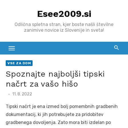
Skip
Esee2009.si
to
content
Odlična spletna stran, kjer boste našli številne
zanimive novice iz Slovenije in sveta!
VSE ZA DOM
Spoznajte najboljši tipski
načrt za vašo hišo
Posted
11. 8. 2022
on
Tipski načrt je ena izmed bolj pomembnih gradbenih
dokumentacij, ki jih potrebujete za pridobitev
gradbenega dovoljenja. Zato mora biti izdelan po