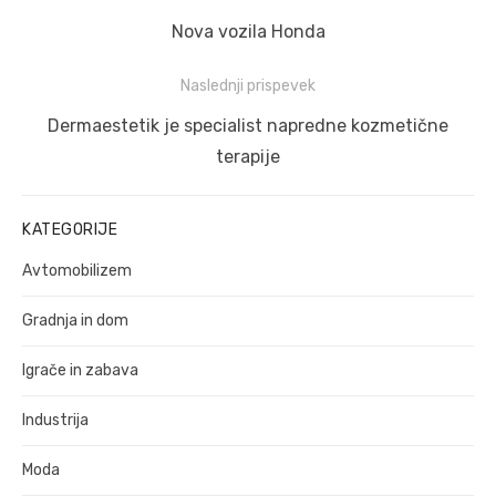
prispevka
Prejšnji
Nova vozila Honda
prispevek:
Naslednji prispevek
Naslednji
Dermaestetik je specialist napredne kozmetične
prispevek:
terapije
KATEGORIJE
Avtomobilizem
Gradnja in dom
Igrače in zabava
Industrija
Moda