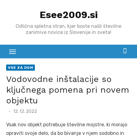
Skip
Esee2009.si
to
content
Odlična spletna stran, kjer boste našli številne
zanimive novice iz Slovenije in sveta!
VSE ZA DOM
Vodovodne inštalacije so
ključnega pomena pri novem
objektu
Posted
12. 12. 2022
on
Vsak nov objekt potrebuje številne mojstre, ki morajo
opraviti svoje delo, da bo bivanje v njem sodobno in