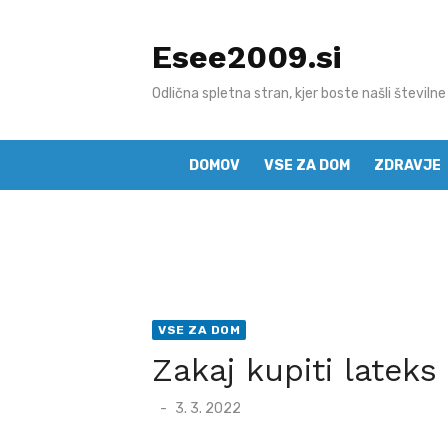
Skip
to
Esee2009.si
content
Odlična spletna stran, kjer boste našli številne
DOMOV
VSE ZA DOM
ZDRAVJE
VSE ZA DOM
Zakaj kupiti lateks
Posted
3. 3. 2022
on