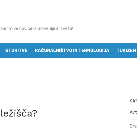
 zanimive novice iz Slovenije in sveta!
STORITVE
RAČUNALNIŠTVO IN TEHNOLOGIJA
TURIZEM 
MODA
KA
 ležišča?
Avt
Gra