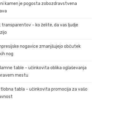
ni kamen je pogosta zobozdravstvena
ava
k transparentov – ko želite, da vas ljudje
zijo
presijske nogavice zmanjšujejo občutek
kih nog
lamne table – učinkovita oblika oglaševanja
pravem mestu
tlobna tabla – učinkovita promocija za vašo
avnost