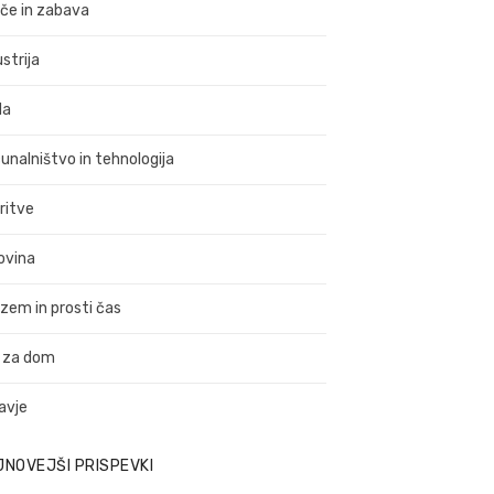
ače in zabava
strija
da
unalništvo in tehnologija
ritve
ovina
izem in prosti čas
 za dom
avje
JNOVEJŠI PRISPEVKI