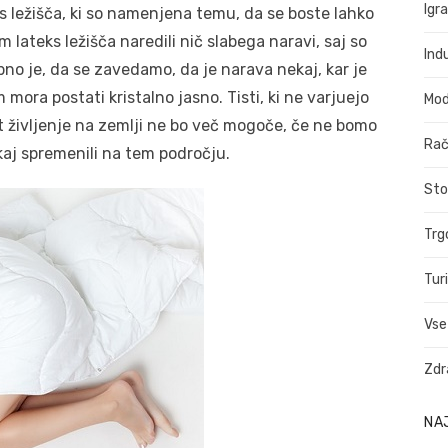
Igr
ks ležišča, ki so namenjena temu, da se boste lahko
 lateks ležišča naredili nič slabega naravi, saj so
Indu
bno je, da se zavedamo, da je narava nekaj, kar je
 mora postati kristalno jasno. Tisti, ki ne varjuejo
Mo
t življenje na zemlji ne bo več mogoče, če ne bomo
Rač
ekaj spremenili na tem področju.
Sto
Trg
Tur
Vse
Zdr
NA