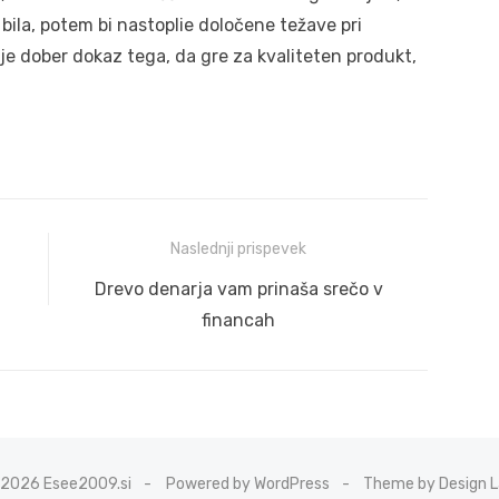
 bila, potem bi nastoplie določene težave pri
 to je dober dokaz tega, da gre za kvaliteten produkt,
Naslednji prispevek
Naslednji
Drevo denarja vam prinaša srečo v
prispevek:
financah
2026 Esee2009.si
Powered by WordPress
Theme by Design 