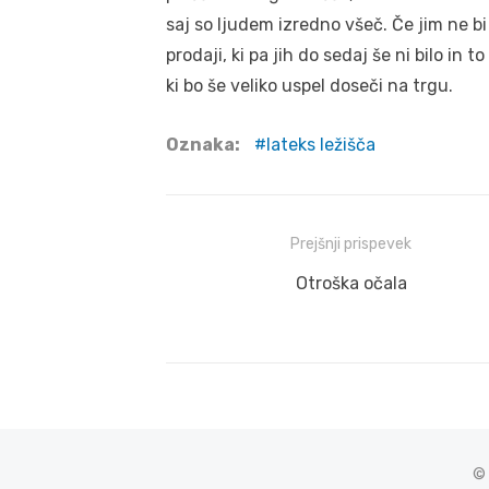
saj so ljudem izredno všeč. Če jim ne bi
prodaji, ki pa jih do sedaj še ni bilo in
ki bo še veliko uspel doseči na trgu.
Oznaka:
lateks ležišča
Navigacija
Prejšnji prispevek
prispevka
Prejšnji
Otroška očala
prispevek:
© 