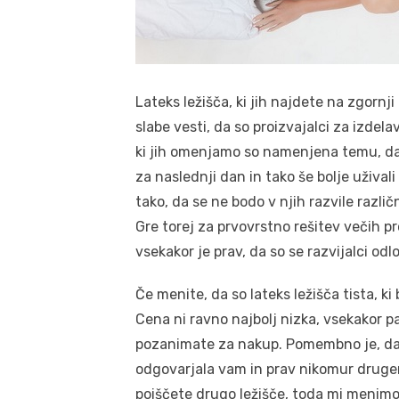
Lateks ležišča, ki jih najdete na zgornji
slabe vesti, da so proizvajalci za izdela
ki jih omenjamo so namenjena temu, da s
za naslednji dan in tako še bolje uživali
tako, da se ne bodo v njih razvile razli
Gre torej za prvovrstno rešitev večih p
vsekakor je prav, da so se razvijalci odloč
Če menite, da so lateks ležišča tista, ki b
Cena ni ravno najbolj nizka, vsekakor pa
pozanimate za nakup. Pomembno je, da s
odgovarjala vam in prav nikomur drugem
poiščete drugo ležišče, toda mi menimo