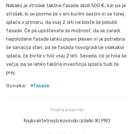
Nekako je strošek takšne fasade okoli 500 €, kar pa je
strošek, ki se povrne že v eni kurilni sezoni in se torej
splača v primeru, da vsaj 2 leti ne boste še položili
fasade. Če pa upoštevate še možnost, da se zaradi
nepoložene fasade lahko pojavi plesen in je potrebna
še sanacija sten, pa se fasada novogradnje vsekakor
splača, če živite v hiši vsaj 2 leti. Seveda, če je hiša še
večja, pa se lahko takšna investicija splača tudi že
prej.
Oznaka:
fasade
Navigacija
Prejšnji prispevek
prispevka
Prejšnji
Najkvalitetnejši kovinski izdelki IKI PRO
prispevek: