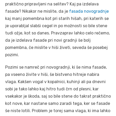
praktično pripravljeni na selitev? Kaj pa izdelava
fasade? Nikakor ne mislite, da je
fasada novogradnje
kaj manj pomembna kot pri starih hišah, pri katerih se
je uporabljal slabši cegel in po možnosti so bile stene
tudi ožje, kot so danes. Pravzaprav lahko celo rečemo,
da je izdelava fasade pri novi gradnji še bolj
pomembna, če mislite v hiši živeti, seveda še posebej
pozimi.
Pozimi se namreč pri novogradnji, ki še nima fasade,
pa vseeno živite v hiši, še bistveno hitreje nabira
vlaga. Kakšen vogal v kopalnici, kuhinji ali pa dnevni
sobi je tako lahko kaj hitro tudi črn od plesni, kar
vsekakor je škoda, saj so bile stene do takrat praktično
kot nove, kar nastane samo zaradi tega, ker se fasade
še niste lotili. Problem je torej sama vlaga, ki ima lahko