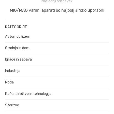
Naslednji prispevek
Naslednji
MIG/MAG varilni aparati so najbolj široko uporabni
prispevek:
KATEGORIJE
Avtomobilizem
Gradnja in dom
Igrače in zabava
Industrija
Moda
Računalništvo in tehnologija
Storitve