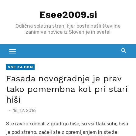
Skip
Esee2009.si
to
content
Odlična spletna stran, kjer boste našli številne
zanimive novice iz Slovenije in sveta!
VSE ZA DOM
Fasada novogradnje je prav
tako pomembna kot pri stari
hiši
Posted
16. 12. 2016
on
Ste ravno končali z gradnjo hiše, so vsi tlaki suhi, hiša
je pod streho, začeli ste z opremljanjem in ste že