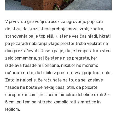
V prvi vrsti gre večji strošek za ogrevanje pripisati
dejstvu, da skozi stene prehaja mrzel zrak, znotraj
stanovanja pa je toplejši, ki stene ves čas hladi, hkrati
pa je zaradi nabiranja vlage prostor treba večkrat na
dan prezračevati. Jasno pa je, da je temperatura sten
zelo pomembna, saj če stene niso pregrete, ker
izdelava fasade ni končana, nikakor ne moremo
računati na to, da bi bilo v prostoru vsaj prijetno toplo.
Zato je najbolje, če računate na to, da se izdelave
fasade ne boste še nekaj časa lotili, da položite
stiropor kar sami, in sicer minimalne debeline okoli 3 –
5 cm, pri tem pa ni treba komplicirati z mrežico in
lepilom.