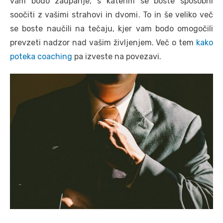
vam bodo zaupanje, s katerim se boste sposobni
soočiti z vašimi strahovi in dvomi. To in še veliko več
se boste naučili na tečaju, kjer vam bodo omogočili
prevzeti nadzor nad vašim življenjem. Več o tem
kako
poteka coaching
pa izveste na povezavi.