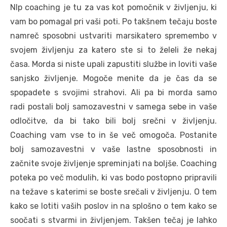
Nlp coaching je tu za vas kot pomočnik v življenju, ki
vam bo pomagal pri vaši poti. Po takšnem tečaju boste
namreč sposobni ustvariti marsikatero spremembo v
svojem življenju za katero ste si to želeli že nekaj
časa. Morda si niste upali zapustiti službe in loviti vaše
sanjsko življenje. Mogoče menite da je čas da se
spopadete s svojimi strahovi. Ali pa bi morda samo
radi postali bolj samozavestni v samega sebe in vaše
odločitve, da bi tako bili bolj srečni v življenju.
Coaching vam vse to in še več omogoča. Postanite
bolj samozavestni v vaše lastne sposobnosti in
začnite svoje življenje spreminjati na boljše. Coaching
poteka po več modulih, ki vas bodo postopno pripravili
na težave s katerimi se boste srečali v življenju. O tem
kako se lotiti vaših poslov in na splošno o tem kako se
soočati s stvarmi in življenjem. Takšen tečaj je lahko