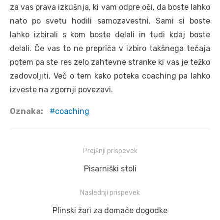
za vas prava izkušnja, ki vam odpre oči, da boste lahko
nato po svetu hodili samozavestni. Sami si boste
lahko izbirali s kom boste delali in tudi kdaj boste
delali. Če vas to ne prepriča v izbiro takšnega tečaja
potem pa ste res zelo zahtevne stranke ki vas je težko
zadovoljiti. Več o tem kako poteka coaching pa lahko
izveste na zgornji povezavi.
Oznaka:
coaching
Navigacija
Prejšnji prispevek
prispevka
Prejšnji
Pisarniški stoli
prispevek:
Naslednji prispevek
Naslednji
Plinski žari za domače dogodke