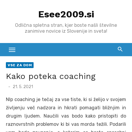
Skip
Esee2009.si
to
content
Odlična spletna stran, kjer boste našli številne
zanimive novice iz Slovenije in sveta!
VSE ZA DOM
Kako poteka coaching
Posted
21. 5. 2021
on
Nlp coaching je tečaj za vse tiste, ki si želijo v svojem
življenju več nadzora in hkrati pomagati bližnjim in
drugim ljudem. Naučili vas bodo kako pristopiti do
raznovrstnih problemov ki bi vas morda težili. Podarili