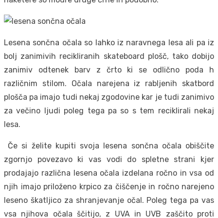
Lesena sončna očala so lahko iz naravnega lesa ali pa iz
bolj zanimivih recikliranih skateboard plošč, tako dobijo
zanimiv odtenek barv z črto ki se odlično poda h
različnim stilom. Očala narejena iz rabljenih skatbord
plošča pa imajo tudi nekaj zgodovine kar je tudi zanimivo
za večino ljudi poleg tega pa so s tem reciklirali nekaj
lesa.
Če si želite kupiti svoja lesena sončna očala obiščite
zgornjo povezavo ki vas vodi do spletne strani kjer
prodajajo različna lesena očala izdelana ročno in vsa od
njih imajo priloženo krpico za čiščenje in ročno narejeno
leseno škatljico za shranjevanje očal. Poleg tega pa vas
vsa njihova očala ščitijo, z UVA in UVB zaščito proti