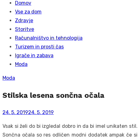
Domov
Vse za dom
Zdravje
Storitve
Računalništvo in tehnologija
Turizem in prosti čas
Igrače in zabava
Moda
Moda
Stilska lesena sončna očala
Posted
24. 5. 2019
24. 5. 2019
on
Vsak si želi do bi izgledal dobro in da bi imel unikaten stil.
Sončna očala so res odličen modni dodatek ampak če si