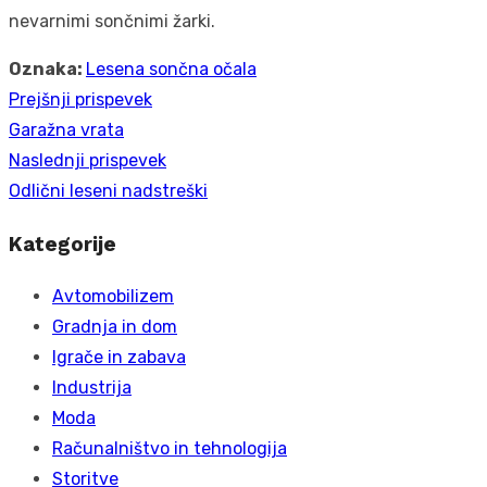
nevarnimi sončnimi žarki.
Oznaka:
Lesena sončna očala
Prejšnji prispevek
Navigacija
Prejšnji
Garažna vrata
prispevka
prispevek:
Naslednji prispevek
Naslednji
Odlični leseni nadstreški
prispevek:
Kategorije
Avtomobilizem
Gradnja in dom
Igrače in zabava
Industrija
Moda
Računalništvo in tehnologija
Storitve