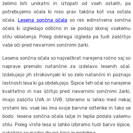
želimo biti unikatni in iztopati od vseh ostalih, pa
potrebujemo očala ki niso prav takšna kot vsa ostala
očala.
Lesena sončna očala
so res edinstvena sončna
očala ki izgledajo odlično in se podajo skoraj vsakemu
stilu oblačenja. Poleg dobrega izgleda pa tudi zaščitijo
vaše oči pred nevarnimi sončnimi žarki.
Lesena sončna očala so največkrat narejena ročno saj so
naprave premalo natančne za izdelavo lesenih očal.
Izdelujejo jih strokovnjaki ki so zelo natančni in poznajo
lastnosti lesa ki ga obdelujejo. Šipice teh očal so narejene
kvalitetno in nas ščitijo pred nevarnimi sončnimi žarki,
imajo zaščito UVA in UVB. Izbiramo si lahko med nekaj
vrstami les, vsak les ima svoje barvne odtenke in tako se
bodo lesena sončna očala lažje in lepše podala vašemu
stilu. Poleg vrste lesa si lahko izbiramo tudi barvo šipice,
naketere so modre druge črne in podobno.