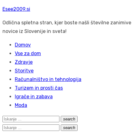
Skip
Esee2009.si
to
Odlična spletna stran, kjer boste našli številne zanimive
content
novice iz Slovenije in sveta!
Domov
Vse za dom
Zdravje
Storitve
Računalništvo in tehnologija
Turizem in prosti čas
Igrače in zabava
Moda
Search
search
Išči
for:
Search
search
Išči
for: