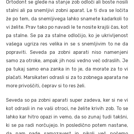
Ortodont se glede na stanje zob odloči ali boste nosili
stalni ali pa snemljivi zobni aparat. Le ti dva se ločita
že po tem, da snemljivega lahko snamete kadarkoli to
vi želite. Prav tako po navadi le te nosite krajši čas, kot
pa stalne. Se pa za stalne odločijo, ko je ukrivljenost
vašega ugriza res velika in se s snemljivim to ne da
popraviti. Seveda pa zobni aparati niso namenjeni
samo za otroke, ampak jih nosi vedno več odraslih. Je
pa tukaj samo ena zanka in to je, da morate za to vi
plačati. Marsikateri odrasli si za to zobnega aparata ne
more privoščiti, čeprav si to res želi.
Seveda so pa zobni aparati super zadeva, ker si ne vi
kot odrasli in ne vaši otroci, ne želite krivih zob. To se
lahko kar hitro opazi in vemo, da so zunaj tudi takšni,
ki se pa radi norčujejo. In posledično potem nastane,
da nam pade samozavest in nikoli več nočemo