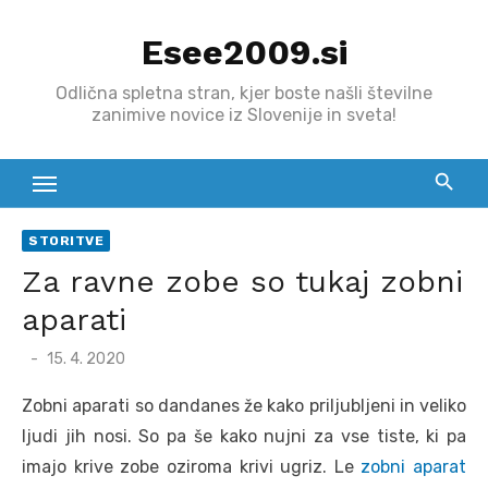
Skip
Esee2009.si
to
content
Odlična spletna stran, kjer boste našli številne
zanimive novice iz Slovenije in sveta!
STORITVE
Za ravne zobe so tukaj zobni
aparati
Posted
15. 4. 2020
on
Zobni aparati so dandanes že kako priljubljeni in veliko
ljudi jih nosi. So pa še kako nujni za vse tiste, ki pa
imajo krive zobe oziroma krivi ugriz. Le
zobni aparat