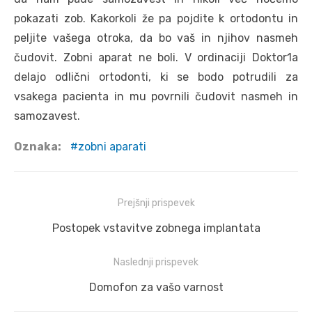
pokazati zob. Kakorkoli že pa pojdite k ortodontu in
peljite vašega otroka, da bo vaš in njihov nasmeh
čudovit. Zobni aparat ne boli. V ordinaciji Doktor1a
delajo odlični ortodonti, ki se bodo potrudili za
vsakega pacienta in mu povrnili čudovit nasmeh in
samozavest.
Oznaka:
zobni aparati
Navigacija
Prejšnji prispevek
prispevka
Prejšnji
Postopek vstavitve zobnega implantata
prispevek:
Naslednji prispevek
Naslednji
Domofon za vašo varnost
prispevek: